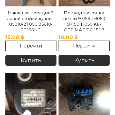
Накладка передней
Привод заслонки
левой стойки кузова
печки 97159-1H050
85810-2T000 85810-
971591H050 KIA
2T100UP
OPTIMA 2010-15 1.7
858102T100UP
15.00 $
10.00 $
858102T000 Kia
Перейти
Перейти
Optima 2010 -2015.
Купить
Купить