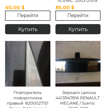
SCENIC 2003-2009,
40.00 $
85.00 $
Перейти
Перейти
Купить
Купить
Повторитель
Зеркало салона
поворотника
4413947816 RENAULT
правый 8200027151
MEGANE / Scenic