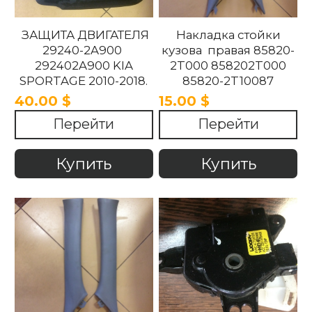
ЗАЩИТА ДВИГАТЕЛЯ
Накладка стойки
29240-2A900
кузова правая 85820-
292402A900 KIA
2T000 858202T000
SPORTAGE 2010-2018.
85820-2T10087
858202T10087 85820-
40.00 $
15.00 $
2T100UP
Перейти
Перейти
858202T100UP Kia
Optima 2010 -2015
Купить
Купить