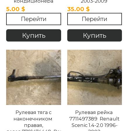
кондиционера
2003-2009
7700432632 Renault
5.00 $
35.00 $
Megane / Scenic
Перейти
Перейти
2003-2009 .
Купить
Купить
Рулевая тяга с
Pулевая рейка
наконечником
7711497389 Renault
правая,
Scenic 1.4-2.0 1996-