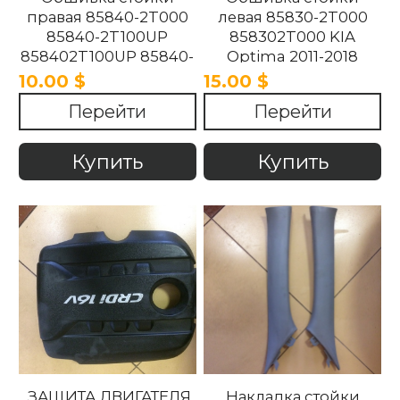
правая 85840-2T000
левая 85830-2T000
85840-2T100UP
858302T000 KIA
858402T100UP 85840-
Optima 2011-2018
2T100UP KIA Optima
10.00 $
15.00 $
2011-2018
Перейти
Перейти
Купить
Купить
ЗАЩИТА ДВИГАТЕЛЯ
Накладка стойки