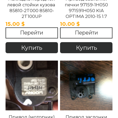
левой стойки кузова
печки 97159-1H050
85810-2T000 85810-
971591H050 KIA
2T100UP
OPTIMA 2010-15 1.7
858102T100UP
15.00 $
10.00 $
858102T000 Kia
Перейти
Перейти
Optima 2010 -2015.
Купить
Купить
Привод (моторчик)
Привод заслонки