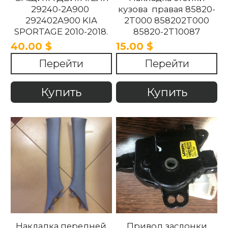
29240-2A900
кузова правая 85820-
292402A900 KIA
2T000 858202T000
SPORTAGE 2010-2018.
85820-2T10087
858202T10087 85820-
40.00 $
15.00 $
2T100UP
Перейти
Перейти
858202T100UP Kia
Optima 2010 -2015
Купить
Купить
Накладка передней
Привод заслонки