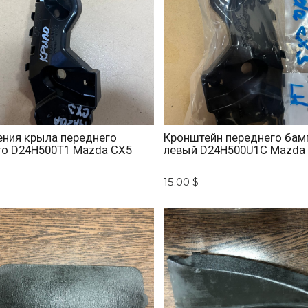
ения крыла переднего
Кронштейн переднего бам
го D24H500T1 Mazda CX5
левый D24H500U1C Mazda
15.00 $