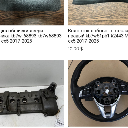
дка обшивки двери
Водосток лобового стекла
ника kb7w-68893 kb7w68893
правый kb7w51pb1 k2443 
 cx5 2017-2025
cx5 2017-2025
$
10.00 $