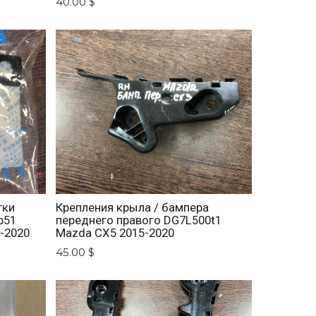
40.00 $
тки
Крепления крыла / бампера
b51
переднего правого DG7L500t1
-2020
Mazda CX5 2015-2020
45.00 $