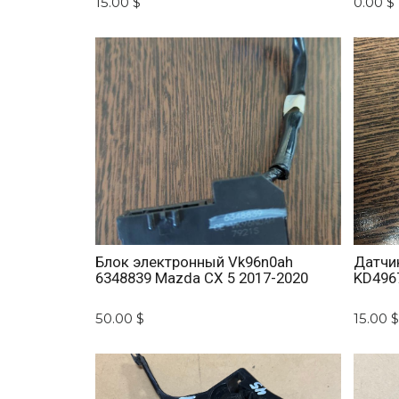
15.00 $
0.00 $
Блок электронный Vk96n0ah
Датчи
6348839 Mazda CX 5 2017-2020
KD496
50.00 $
15.00 $