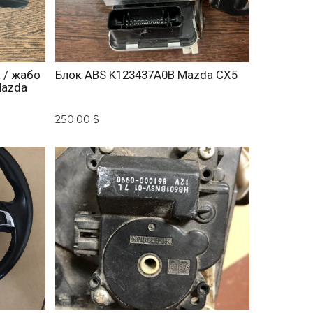
 / жабо
Блок ABS K123437A0B Mazda CX5
Mazda
250.00 $