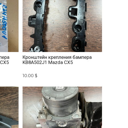
пера
Кронштейн крепления бампера
 CX5
KB8A502J1 Mazda CX5
10.00 $