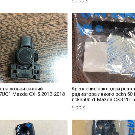
50.00 $
к парковки задний
Крепление накладки реше
7UC1 Mazda CX-5 2012-2018
радиатора левого bckn 50 
bckn50b51 Mazda CX3 2015
5.00 $