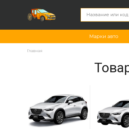
Марки авто
Главная
Това