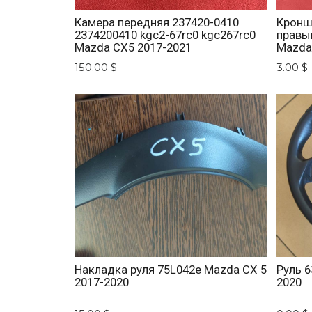
Камера передняя 237420-0410
Кронш
2374200410 kgc2-67rc0 kgc267rc0
правы
Mazda CX5 2017-2021
Mazda
150.00 $
3.00 $
Накладка руля 75L042e Mazda CX 5
Руль 6
2017-2020
2020