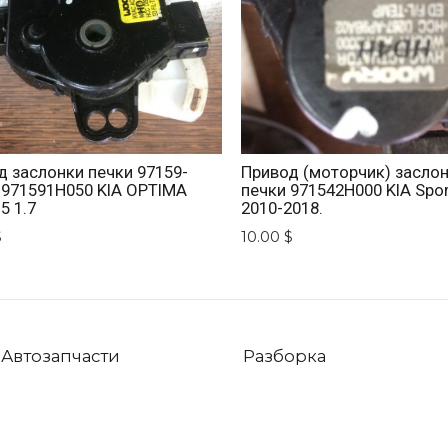
д заслонки печки 97159-
Привод (моторчик) засло
 971591H050 KIA OPTIMA
печки 971542H000 KIA Spo
5 1.7
2010-2018.
$
10.00 $
Автозапчасти
Разборка