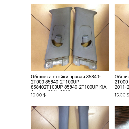
Обшивка стойки правая 85840-
Обшив
2T000 85840-2T100UP
2T000
858402T100UP 85840-2T100UP KIA
2011-
Optima 2011-2018
10.00 $
15.00 