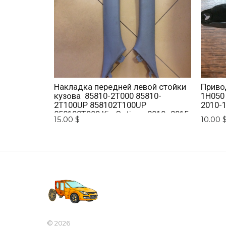
Накладка передней левой стойки
Приво
кузова 85810-2T000 85810-
1H050
2T100UP 858102T100UP
2010-1
858102T000 Kia Optima 2010 -2015.
15.00 $
10.00 
© 2026