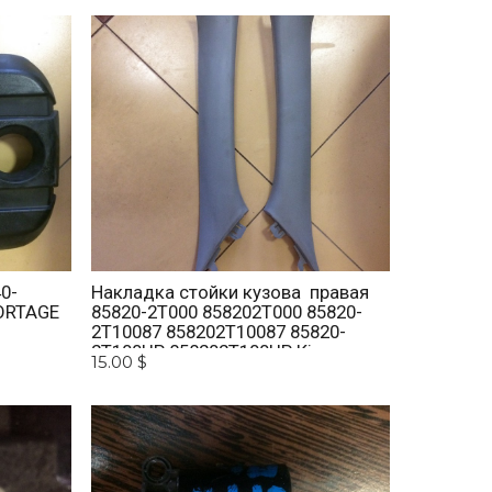
0-
Накладка стойки кузова правая
ORTAGE
85820-2T000 858202T000 85820-
2T10087 858202T10087 85820-
2T100UP 858202T100UP Kia
15.00 $
Optima 2010 -2015