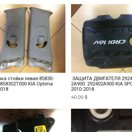
ка стойки левая 85830-
ЗАЩИТА ДВИГАТЕЛЯ 2924
 858302T000 KIA Optima
2A900 292402A900 KIA SP
2018
2010-2018.
$
40.00 $