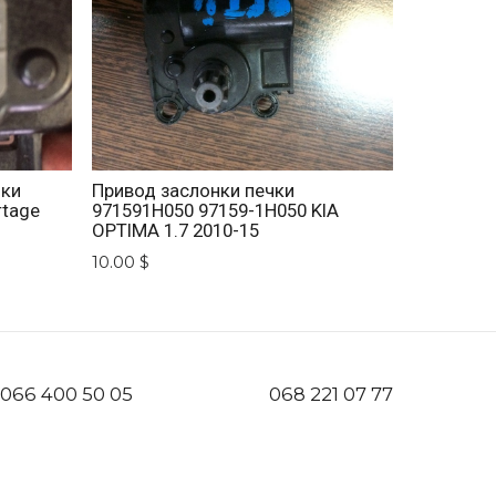
нки
Привод заслонки печки
rtage
971591H050 97159-1H050 KIA
OPTIMA 1.7 2010-15
10.00 $
066 400 50 05
068 221 07 77