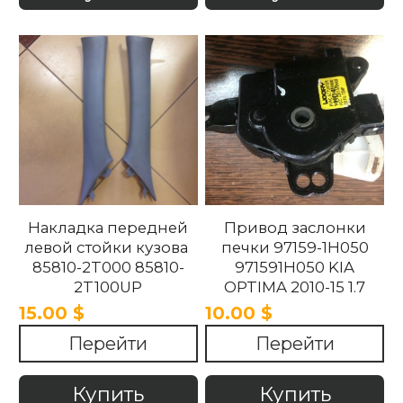
Накладка передней
Привод заслонки
левой стойки кузова
печки 97159-1H050
85810-2T000 85810-
971591H050 KIA
2T100UP
OPTIMA 2010-15 1.7
858102T100UP
15.00 $
10.00 $
858102T000 Kia
Перейти
Перейти
Optima 2010 -2015.
Купить
Купить