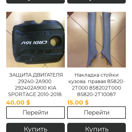
ЗАЩИТА ДВИГАТЕЛЯ
Накладка стойки
29240-2A900
кузова правая 85820-
292402A900 KIA
2T000 858202T000
SPORTAGE 2010-2018.
85820-2T10087
858202T10087 85820-
40.00 $
15.00 $
2T100UP
Перейти
Перейти
858202T100UP Kia
Optima 2010 -2015
Купить
Купить