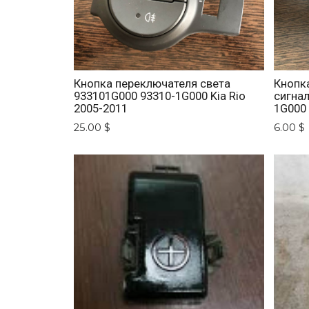
Кнопка переключателя света
Кнопк
933101G000 93310-1G000 Kia Rio
сигна
2005-2011
1G000 
25.00 $
6.00 $