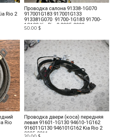
Проводка салона 91338-1G070
a Rio 2
917001G183 917001G133
913381G070 91700-1G183 91700-
1G133 Kia Rio 2 2005-2009
50.00 $
едний
Проводка двери (коса) передняя
a Rio
левая 91601-1G130 94610-1G162
916011G130 946101G162 Kia Rio 2
2005-2011
20.00 $