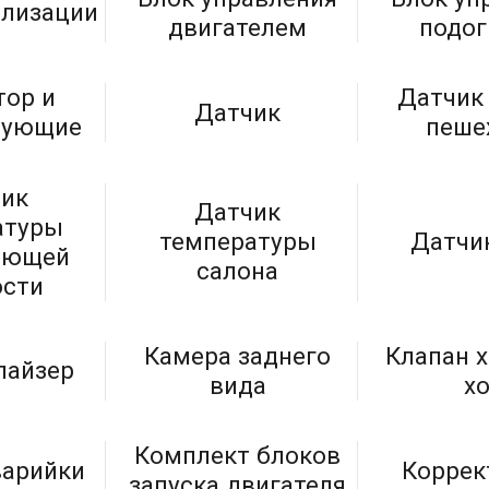
ализации
двигателем
подо
тор и
Датчик
Датчик
тующие
пеше
ик
Датчик
атуры
температуры
Датчи
ающей
салона
сти
Камера заднего
Клапан 
айзер
вида
х
Комплект блоков
варийки
Коррек
запуска двигателя