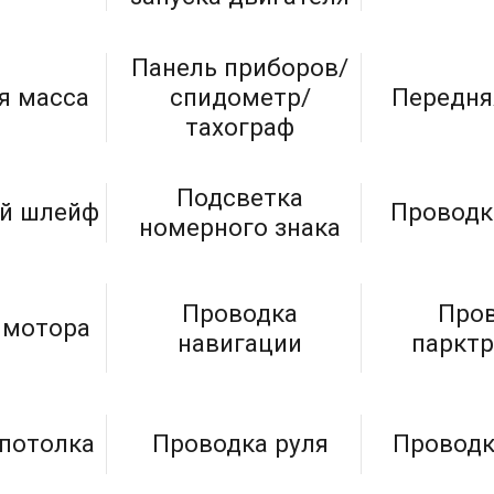
Панель приборов/
я масса
спидометр/
Передня
тахограф
Подсветка
й шлейф
Проводк
номерного знака
Проводка
Про
 мотора
навигации
паркт
потолка
Проводка руля
Проводк