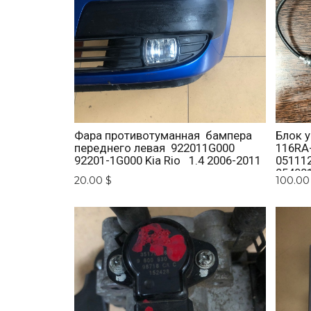
Фара противотуманная бампера
Блок 
переднего левая 922011G000
116RA
92201-1G000 Kia Rio 1.4 2006-2011
05111
95400
20.00 $
100.00