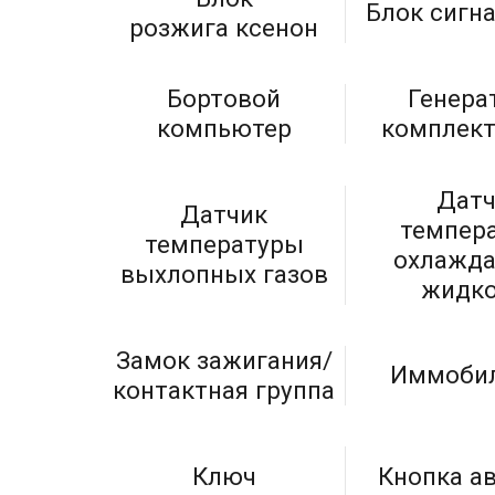
Блок сигн
розжига ксенон
Бортовой
Генера
компьютер
комплек
Датч
Датчик
темпер
температуры
охлажд
выхлопных газов
жидко
Замок зажигания/
Иммобил
контактная группа
Ключ
Кнопка а