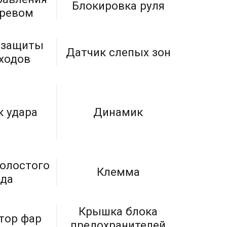
Блокировка руля
гревом
 защиты
Датчик слепых зон
ходов
к удара
Динамик
холостого
Клемма
ода
Крышка блока
тор фар
предохранителей