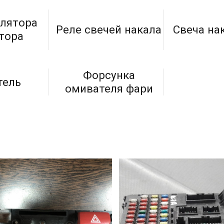
улятора
Реле свечей накала
Свеча на
тора
Форсунка
тель
омивателя фари