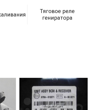
Тяговое реле
каливания
гениратора