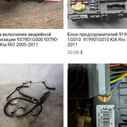
а включения аварийной
Блок предохранителей 919
лизации 937901G000 93790-
1G010 919901G010 KIA Rio 
Kia RIO 2005-2011
2011
20.00 $