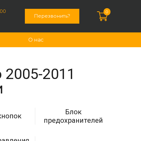
:00
0
Перезвонить?
О нас
o 2005-2011
и
Блок
кнопок
предохранителей
равления