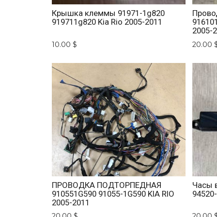
Крышка клеммы 91971-1g820
Прово
919711g820 Kia Rio 2005-2011
916101
2005-
10.00 $
20.00 
ПРОВОДКА ПОДТОРПЕДНАЯ
Часы 
910551G590 91055-1G590 KIA RIO
94520-
2005-2011
20.00 $
20.00 