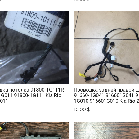
дка потолка 91800-1G111R
Проводка задней правой 
G011 91800-1G111 Kia Rio
91660-1G041 916601G041 9
2011.
1G010 916601G010 Kia Rio 
2011.
10.00 $