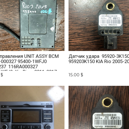
управления UNIT ASSY BCM
Датчик удара 95920-3K15
-000327 95400-1WFJ0
959203K150 KIA Rio 2005-2
237 116RA000327
1WFJ0 Kia Rio 2011-2017
 $
15.00 $