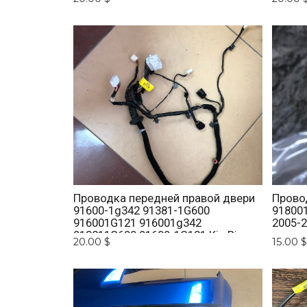
Проводка передней правой двери
Прово
91600-1g342 91381-1G600
918001
916001G121 916001g342
2005-
913811G600 91600-1G121 Kia Rio
20.00 $
15.00 $
2005-2011