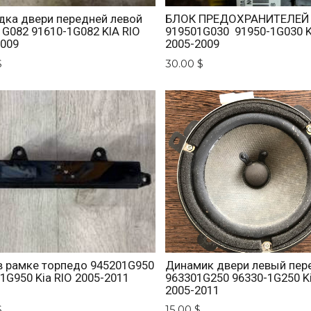
дка двери передней левой
БЛОК ПРЕДОХРАНИТЕЛЕЙ
G082 91610-1G082 KIA RIO
919501G030 91950-1G030 Ki
2009
2005-2009
$
30.00 $
в рамке торпедо 945201G950
Динамик двери левый пер
1G950 Kia RIO 2005-2011
963301G250 96330-1G250 Ki
2005-2011
$
15.00 $