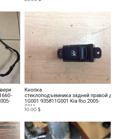
двери
Кнопка
1660-
стеклоподъемника задней правой двери 93581
2005-
1G001 935811G001 Kia Rio 2005-
2011.
10.00 $