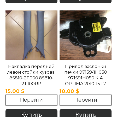
Накладка передней
Привод заслонки
левой стойки кузова
печки 97159-1H050
85810-2T000 85810-
971591H050 KIA
2T100UP
OPTIMA 2010-15 1.7
858102T100UP
15.00 $
10.00 $
858102T000 Kia
Перейти
Перейти
Optima 2010 -2015.
Купить
Купить