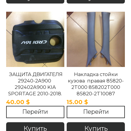
ЗАЩИТА ДВИГАТЕЛЯ
Накладка стойки
29240-2A900
кузова правая 85820-
292402A900 KIA
2T000 858202T000
SPORTAGE 2010-2018.
85820-2T10087
858202T10087 85820-
40.00 $
15.00 $
2T100UP
Перейти
Перейти
858202T100UP Kia
Optima 2010 -2015
Купить
Купить