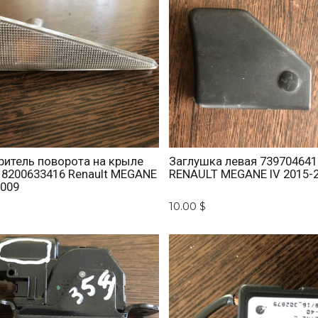
ритель поворота на крыле
Заглушка левая 73970464
 8200633416 Renault MEGANE
RENAULT MEGANE IV 2015-
2009
10.00 $