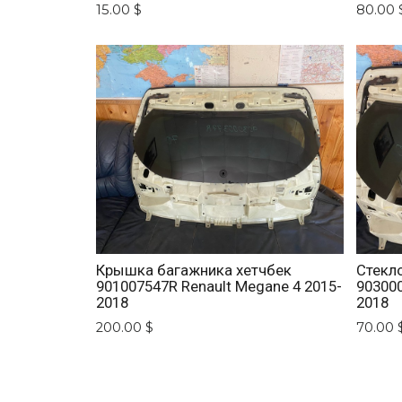
2018
15.00 $
80.00 
Крышка багажника хетчбек
Стекл
901007547R Renault Megane 4 2015-
903000
2018
2018
200.00 $
70.00 