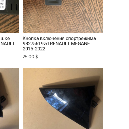
ышке
Кнопка включения спортрежима
ENAULT
98275619zd RENAULT MEGANE
2015-2022 .
25.00 $