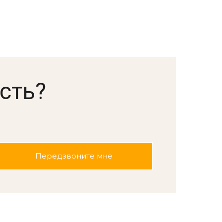
сть?
.