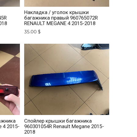
и
Накладка / уголок крышки
45R
багажника правый 960765072R
018
RENAULT MEGANE 4 2015-2018
35.00 $
ажника
Спойлер крышки багажника
 4 2015-
960301054R Renault Megane 2015-
2018