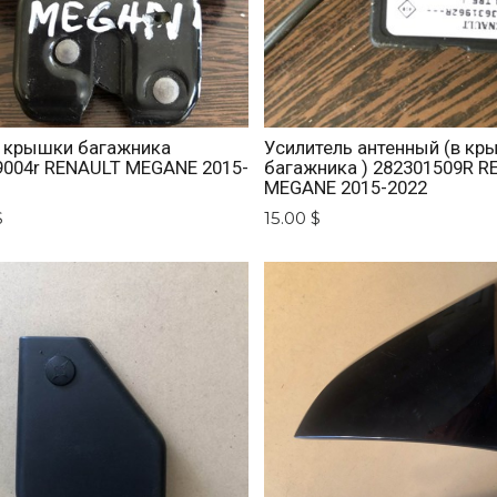
 крышки багажника
Усилитель антенный (в кр
9004r RENAULT MEGANE 2015-
багажника ) 282301509R R
MEGANE 2015-2022
$
15.00 $