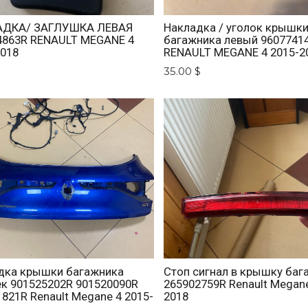
ДКА/ ЗАГЛУШКА ЛЕВАЯ
Накладка / уголок крышк
4863R RENAULT MEGANE 4
багажника левый 9607741
2018
RENAULT MEGANE 4 2015-2
$
35.00 $
дка крышки багажника
Стоп сигнал в крышку баг
ек 901525202R 901520090R
265902759R Renault Megane
821R Renault Megane 4 2015-
2018