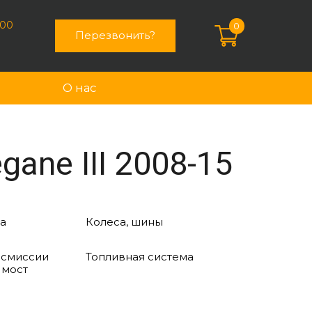
:00
0
Перезвонить?
О нас
ane III 2008-15
а
Колеса, шины
нсмиссии
Топливная система
 мост