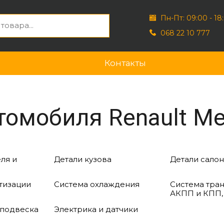
Пн-Пт: 09:00 - 18
068 22 10 777
Контакты
омобиля Renault Meg
ля и
Детали кузова
Детали салон
тизации
Система охлаждения
Система тра
АКПП и КПП,
 подвеска
Электрика и датчики