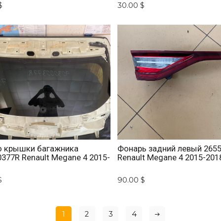
$
30.00 $
о крышки багажника
Фонарь задний левый 265
377R Renault Megane 4 2015-
Renault Megane 4 2015-201
$
90.00 $
1
2
3
4