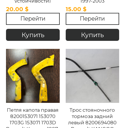
устойчивости)
1997-2003
7700309892
20.00 $
15.00 $
7700681260 Renault
Перейти
Перейти
Kangoo 1997-2003
Купить
Купить
Петля капота правая
Трос стояночного
8200153071 153070
тормоза задний
1703G 153071 1703D
левый 8200694080