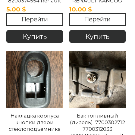
8200374554 Renault
RENAULT KANGOO
Kangoo 1997-2012
1997-2007
5.00 $
10.00 $
Перейти
Перейти
Купить
Купить
Накладка корпуса
Бак топливный
кнопки двери
(дизель) 7700302712
стеклоподъемника
7700312033