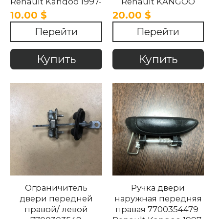
Renault Kangoo 1997-
Renault KANGOO
2008
1997-2007
10.00 $
20.00 $
Перейти
Перейти
Купить
Купить
Ограничитель
Ручка двери
двери передней
наружная передняя
правой/ левой
правая 7700354479