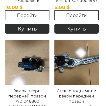
7700303548
Renault Kangoo 1997-
RENAULT KANGOO
2012
10.00 $
5.00 $
1997-2012.
Перейти
Перейти
Купить
Купить
Замок двери
Стеклоподъемник
передней правой
двери передней
7701046800
правой