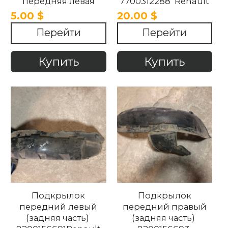
передняя левая
7700312288 Renault
8200637849 Renault
Kangoo 1997-2007 .
5.00 $
20.00 $
Kangoo II 1997-2018
Перейти
Перейти
Купить
Купить
Подкрылок
Подкрылок
передний левый
передний правый
(задняя часть)
(задняя часть)