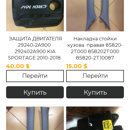
ЗАЩИТА ДВИГАТЕЛЯ
Накладка стойки
29240-2A900
кузова правая 85820-
292402A900 KIA
2T000 858202T000
SPORTAGE 2010-2018.
85820-2T10087
858202T10087 85820-
40.00 $
15.00 $
2T100UP
Перейти
Перейти
858202T100UP Kia
Optima 2010 -2015
Купить
Купить