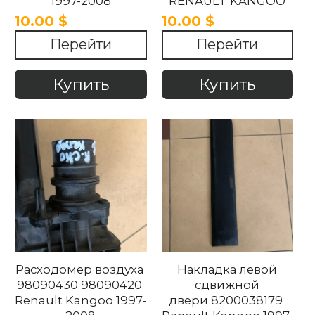
1997-2008
RENAULT KANGOO
1997-2008
10.00 $
10.00 $
Перейти
Перейти
Купить
Купить
Расходомер воздуха
Накладка левой
98090430 98090420
сдвижной
Renault Kangoo 1997-
двери 8200038179