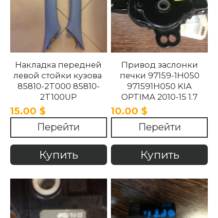
Накладка передней
Привод заслонки
левой стойки кузова
печки 97159-1H050
85810-2T000 85810-
971591H050 KIA
2T100UP
OPTIMA 2010-15 1.7
858102T100UP
15.00 $
10.00 $
858102T000 Kia
Перейти
Перейти
Optima 2010 -2015.
Купить
Купить