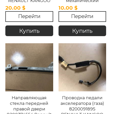
RENAULT KANGOO
механический
1997-2012
7700303552
20.00 $
10.00 $
RENAULT KANGOO
Перейти
Перейти
1997-2012
Купить
Купить
Направляющая
Проводка педали
стекла передней
акселератора (газа)
правой двери
8200091895