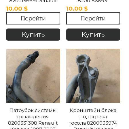
8200156691Renault
8200156693
Kangoo 1997-2008.
Renault Kangoo
10.00 $
10.00 $
1997-2008
Перейти
Перейти
Купить
Купить
Патрубок системы
Кронштейн блока
охлаждения
подогрева
8200331308 Renault
тосола 8200033974