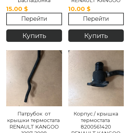
распашонка
RENAULT KANGOO
(электродвигатель
1997-2008
15.00 $
10.00 $
дворников)
Перейти
Перейти
0390206101
7700308806
RENAULT KANGOO
Купить
Купить
1997-2008
Патрубок от
Корпус / крышка
крышки термостата
термостата
RENAULT KANGOO
8200561420