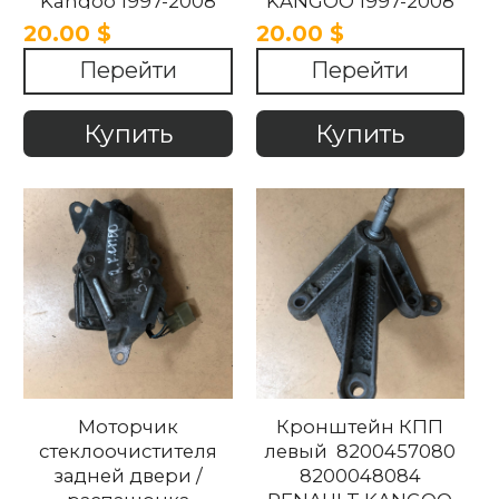
Kangoo 1997-2008
KANGOO 1997-2008
20.00 $
20.00 $
Перейти
Перейти
Купить
Купить
Моторчик
Кронштейн КПП
стеклоочистителя
левый 8200457080
задней двери /
8200048084