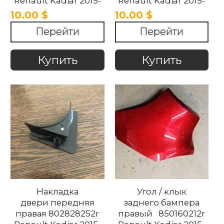
Renault Kadjar 2015-
Renault Kadjar 2015-
2018
2018
10.00 $
10.00 $
Перейти
Перейти
Купить
Купить
Накладка
Угол / клык
двери передняя
заднего бампера
правая 802828252r
правый 850160212r