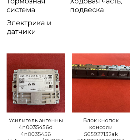
Тормозная
Ходовая часть,
система
подвеска
Электрика и
датчики
Усилитель антенны
Блок кнопок
4n0035456d
консоли
4n0035456
565927132ak