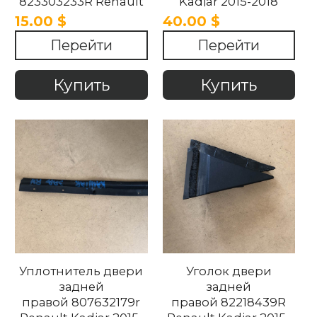
823303233R Renault
Kadjar 2015-2018
Kadjar 2015-2018.
15.00 $
40.00 $
Перейти
Перейти
Купить
Купить
Уплотнитель двери
Уголок двери
задней
задней
правой 807632179r
правой 82218439R