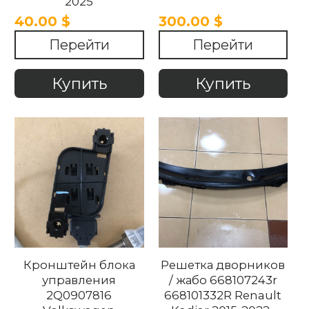
2025
40.00 $
300.00 $
Перейти
Перейти
Купить
Купить
Кронштейн блока
Решетка дворников
управления
/ жабо 668107243r
2Q0907816
668101332R Renault