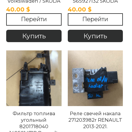
Volkswagen / SKODA
565927132 SKODA
2015-2025
Karoq / Kodiaq 2017-
40.00 $
40.00 $
2024
Перейти
Перейти
Купить
Купить
Фильтр топлива
Реле свечей накала
угольный
271203982r RENAULT
8201718040
2013-2021.