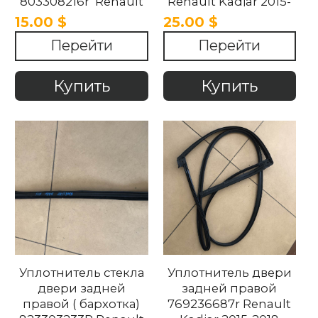
803308216r Renault
Renault Kadjar 2015-
Kadjar 2015-2018
2018
15.00 $
25.00 $
Перейти
Перейти
Купить
Купить
Уплотнитель стекла
Уплотнитель двери
двери задней
задней правой
правой ( бархотка)
769236687r Renault