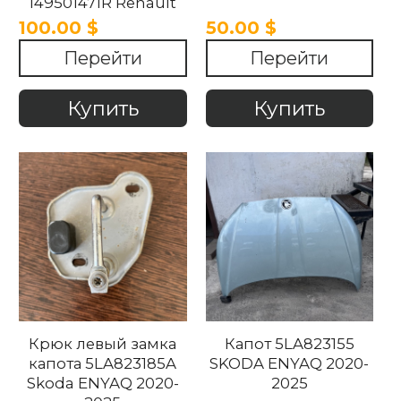
149501471R Renault
Arkana 2020 -2024
100.00 $
50.00 $
Перейти
Перейти
Купить
Купить
Крюк левый замка
Капот 5LA823155
капота 5LA823185A
SKODA ENYAQ 2020-
Skoda ENYAQ 2020-
2025