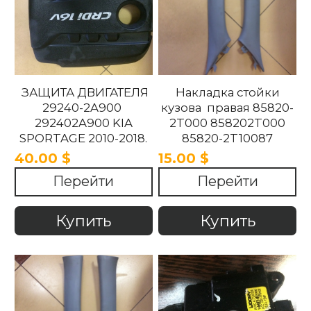
ЗАЩИТА ДВИГАТЕЛЯ
Накладка стойки
29240-2A900
кузова правая 85820-
292402A900 KIA
2T000 858202T000
SPORTAGE 2010-2018.
85820-2T10087
858202T10087 85820-
40.00 $
15.00 $
2T100UP
Перейти
Перейти
858202T100UP Kia
Optima 2010 -2015
Купить
Купить