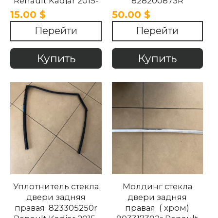
Renault Kadjar 2015-
828200873R
2018
828200459R Renault
15.00 $
50.00 $
Kadjar 2015-2018.
Перейти
Перейти
Купить
Купить
Уплотнитель стекла
Молдинг стекла
двери задняя
двери задняя
правая 823305250r
правая ( хром)