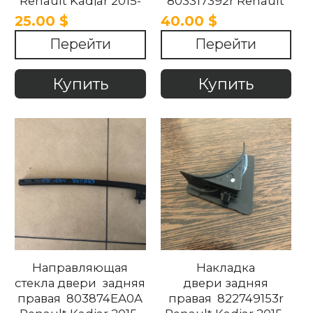
Renault Kadjar 2015-
803317392r Renault
2018.
Kadjar 2015-2018.
25.00 $
40.00 $
Перейти
Перейти
Купить
Купить
Направляющая
Накладка
стекла двери задняя
двери задняя
правая 803874EA0A
правая 822749153r