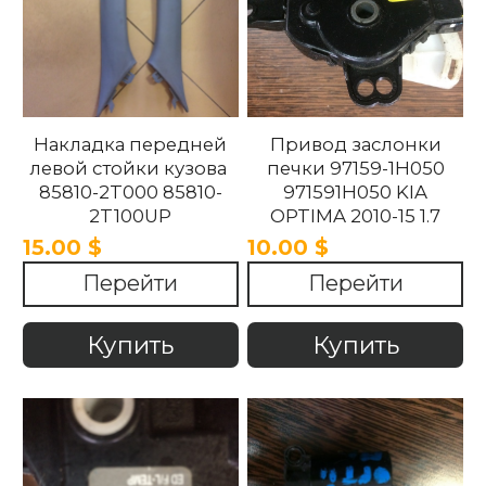
Накладка передней
Привод заслонки
левой стойки кузова
печки 97159-1H050
85810-2T000 85810-
971591H050 KIA
2T100UP
OPTIMA 2010-15 1.7
858102T100UP
15.00 $
10.00 $
858102T000 Kia
Перейти
Перейти
Optima 2010 -2015.
Купить
Купить