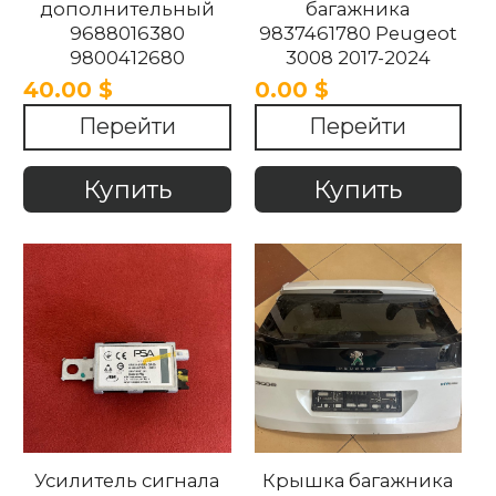
дополнительный
багажника
9688016380
9837461780 Peugeot
9800412680
3008 2017-2024
9802932180
40.00 $
0.00 $
9825453680
Перейти
Перейти
9825518680 Peugeot
3008 2017-2024 .
Купить
Купить
Усилитель сигнала
Крышка багажника