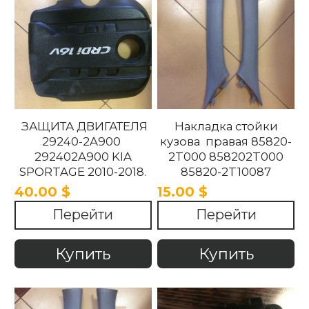
ЗАЩИТА ДВИГАТЕЛЯ
Накладка стойки
29240-2A900
кузова правая 85820-
292402A900 KIA
2T000 858202T000
SPORTAGE 2010-2018.
85820-2T10087
858202T10087 85820-
40.00 $
15.00 $
2T100UP
Перейти
Перейти
858202T100UP Kia
Optima 2010 -2015
Купить
Купить