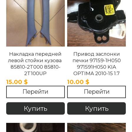
Накладка передней
Привод заслонки
левой стойки кузова
печки 97159-1H050
85810-2T000 85810-
971591H050 KIA
2T100UP
OPTIMA 2010-15 1.7
858102T100UP
15.00 $
10.00 $
858102T000 Kia
Перейти
Перейти
Optima 2010 -2015.
Купить
Купить