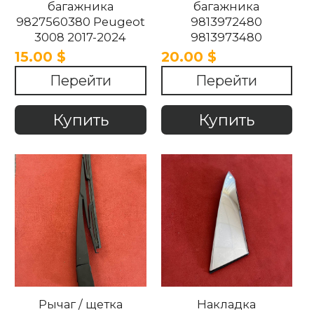
багажника
багажника
9827560380 Peugeot
9813972480
3008 2017-2024
9813973480
9828671980 Peugeot
15.00 $
20.00 $
3008 2017-2024
Перейти
Перейти
Купить
Купить
Рычаг / щетка
Накладка