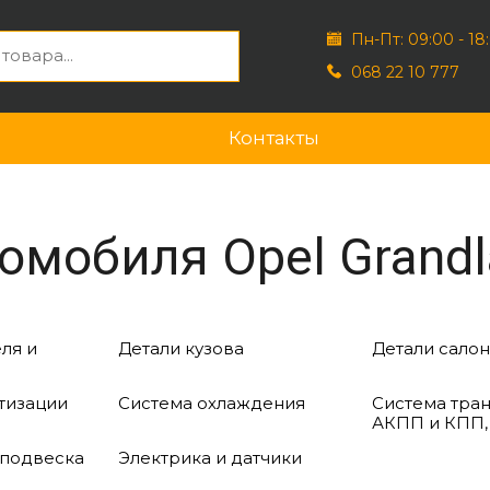
Пн-Пт: 09:00 - 18
068 22 10 777
Контакты
омобиля Opel Grandl
ля и
Детали кузова
Детали салон
тизации
Система охлаждения
Система тра
АКПП и КПП,
 подвеска
Электрика и датчики