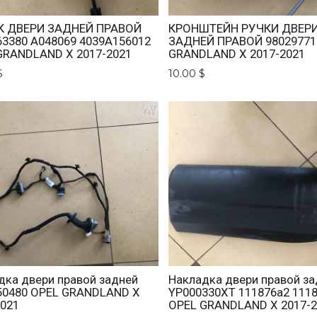
 ДВЕРИ ЗАДНЕЙ ПРАВОЙ
КРОНШТЕЙН РУЧКИ ДВЕР
63380 A048069 4039A156012
ЗАДНЕЙ ПРАВОЙ 98029771
GRANDLAND X 2017-2021
GRANDLAND X 2017-2021
$
10.00 $
дка двери правой задней
Накладка двери правой за
50480 OPEL GRANDLAND X
YP000330XT 111876a2 111
2021
OPEL GRANDLAND X 2017-2