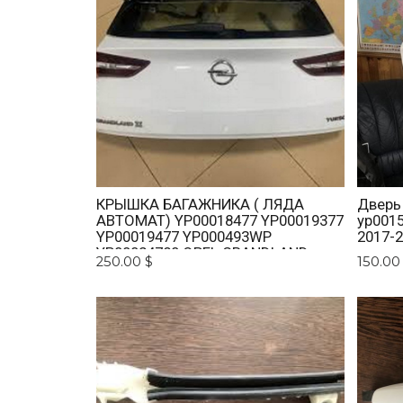
КРЫШКА БАГАЖНИКА ( ЛЯДА
Дверь
АВТОМАТ) YP00018477 YP00019377
yp001
YP00019477 YP000493WP
2017-
YP00024780 OPEL GRANDLAND
250.00 $
150.00
X 2017-2021.