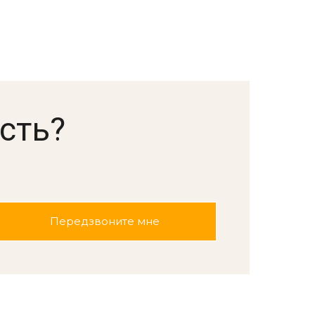
сть?
.