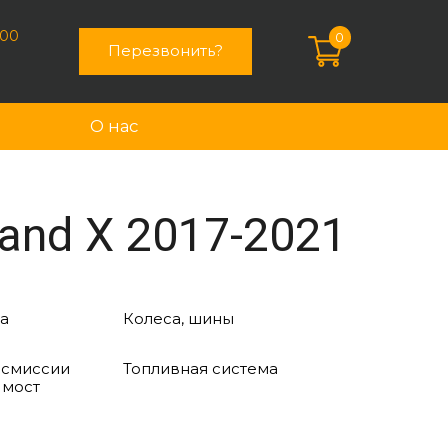
:00
0
Перезвонить?
О нас
and X 2017-2021
а
Колеса, шины
нсмиссии
Топливная система
 мост