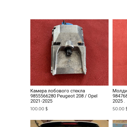
Камера лобового стекла
Молди
9855566280 Peugeot 208 / Opel
984768
2021-2025
2025 .
100.00 $
50.00 