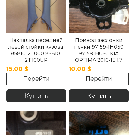
Накладка передней
Привод заслонки
левой стойки кузова
печки 97159-1H050
85810-2T000 85810-
971591H050 KIA
2T100UP
OPTIMA 2010-15 1.7
858102T100UP
15.00 $
10.00 $
858102T000 Kia
Перейти
Перейти
Optima 2010 -2015.
Купить
Купить