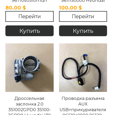
96710s0510mgh
56111S0000 Hyundai
Hyundai i30 2017-
I30 2018-2024
80.00 $
100.00 $
2022
Перейти
Перейти
Купить
Купить
Дроссельная
Проводка разъема
заслонка 2.0
AUX
351002GPD0 35100-
USB+прикуривателя