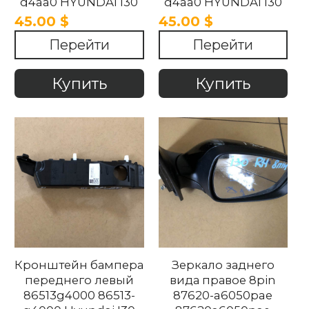
g4aa0 HYUNDAI I30
g4aa0 HYUNDAI I30
2017-2020
2017-2020
45.00 $
45.00 $
Перейти
Перейти
Купить
Купить
Кронштейн бампера
Зеркало заднего
переднего левый
вида правое 8pin
86513g4000 86513-
87620-a6050pae