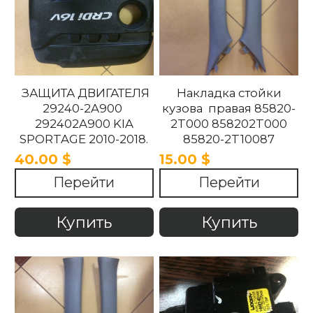
ЗАЩИТА ДВИГАТЕЛЯ
Накладка стойки
29240-2A900
кузова правая 85820-
292402A900 KIA
2T000 858202T000
SPORTAGE 2010-2018.
85820-2T10087
858202T10087 85820-
40.00 $
15.00 $
2T100UP
Перейти
Перейти
858202T100UP Kia
Optima 2010 -2015
Купить
Купить