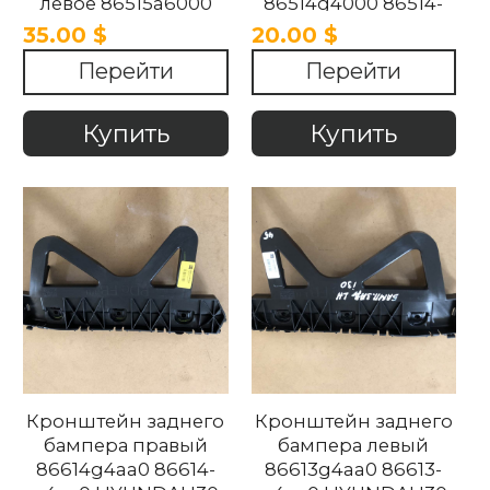
левое 86515a6000
86514g4000 86514-
86515-a6000
g4000 Hyundai i30
35.00 $
20.00 $
HYUNDAI i30 2014-
2016-2020.
Перейти
Перейти
2018
Купить
Купить
Кронштейн заднего
Кронштейн заднего
бампера правый
бампера левый
86614g4aa0 86614-
86613g4aa0 86613-