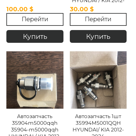
HYUNDAI / KIA 2012-
2018
100.00 $
30.00 $
Перейти
Перейти
Купить
Купить
Автозапчасть
Автозапчасть 1шт
35904m5000qqh
35994M5001QQH
35904-m5000qqh
HYUNDAI/ KIA 2012-