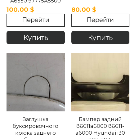
A6550 97775A5500
97775A6550 Hyundai
100.00 $
80.00 $
i30 2014-2017.
Перейти
Перейти
Купить
Купить
Заглушка
Бампер задний
буксировочного
86611a6000 86611-
крюка заднего
a6000 Hyundai i30