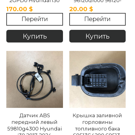
2GPD0 Hyundai I30
96120g1000 96120-
2017-2021
g1000 HYUNDAI i30
170.00 $
20.00 $
2017-2021
Перейти
Перейти
Купить
Купить
Датчик ABS
Крышка заливной
передний левый
горловины
59810g4300 Hyundai
топливного бака