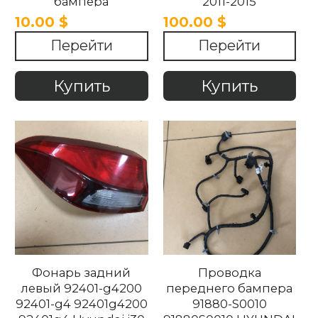
бампера
2011-2015
866672R600 86667-
10.00 $
100.00 $
2R600 Hyundai I30
Перейти
Перейти
2012-2018
Купить
Купить
Фонарь задний
Проводка
левый 92401-g4200
переднего бампера
92401-g4 92401g4200
91880-S0010