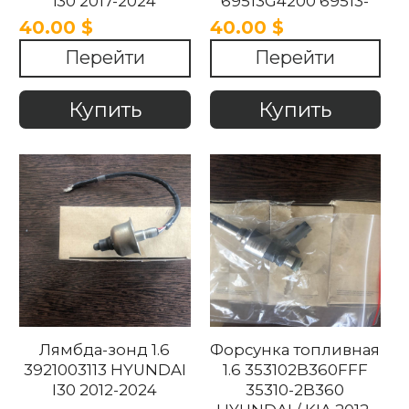
i30 2017-2024
69513G4200 69513-
G4200 69515G4200
40.00 $
40.00 $
Hyundai i30 2018-
Перейти
Перейти
2022
Купить
Купить
Лямбда-зонд 1.6
Форсунка топливная
3921003113 HYUNDAI
1.6 353102B360FFF
I30 2012-2024
35310-2B360