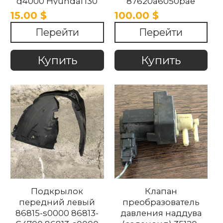
g4000 Hyundai I30
87620a6050pae
2017-2020
Hyundai I30 2012-
15.00 $
100.00 $
2018
Перейти
Перейти
Купить
Купить
Подкрылок
Клапан
передний левый
преобразователь
86815-s0000 86813-
давления наддува