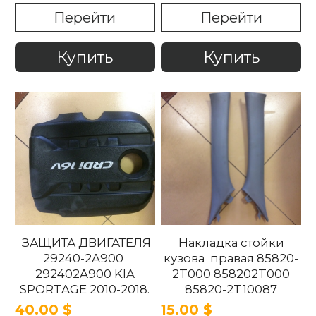
2011-2018
Перейти
Перейти
Купить
Купить
ЗАЩИТА ДВИГАТЕЛЯ
Накладка стойки
29240-2A900
кузова правая 85820-
292402A900 KIA
2T000 858202T000
SPORTAGE 2010-2018.
85820-2T10087
858202T10087 85820-
40.00 $
15.00 $