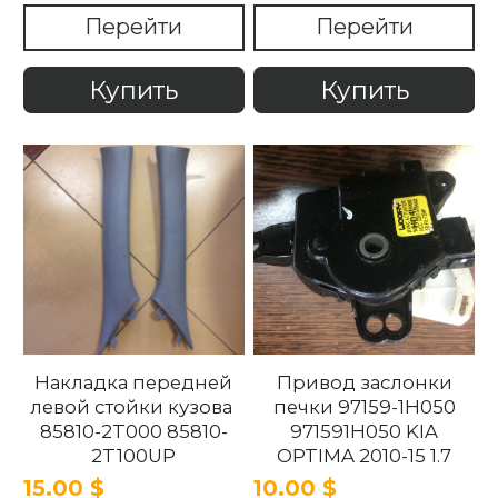
2T100UP
Перейти
Перейти
858202T100UP Kia
Optima 2010 -2015
Купить
Купить
Накладка передней
Привод заслонки
левой стойки кузова
печки 97159-1H050
85810-2T000 85810-
971591H050 KIA
2T100UP
OPTIMA 2010-15 1.7
858102T100UP
15.00 $
10.00 $