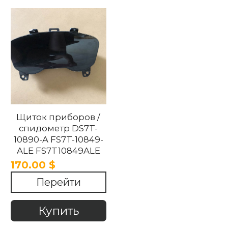
Щиток приборов /
спидометр DS7T-
10890-A FS7T-10849-
ALE FS7T10849ALE
DS7T10890A Ford
170.00 $
Mondeo 2013-2020
Перейти
Купить