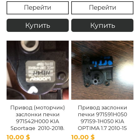
858102T000 Kia
Перейти
Перейти
Optima 2010 -2015.
Купить
Купить
Привод (моторчик)
Привод заслонки
заслонки печки
печки 971591H050
971542H000 KIA
97159-1H050 KIA
Sportage 2010-2018.
OPTIMA 1.7 2010-15
10.00 $
10.00 $