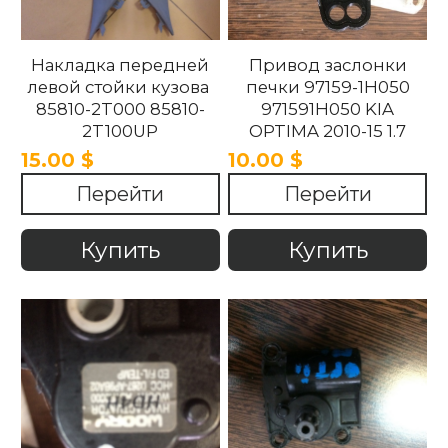
Накладка передней
Привод заслонки
левой стойки кузова
печки 97159-1H050
85810-2T000 85810-
971591H050 KIA
2T100UP
OPTIMA 2010-15 1.7
858102T100UP
15.00 $
10.00 $
858102T000 Kia
Перейти
Перейти
Optima 2010 -2015.
Купить
Купить