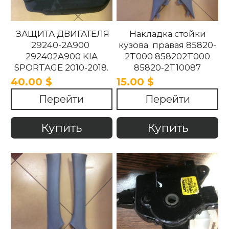
ЗАЩИТА ДВИГАТЕЛЯ
Накладка стойки
29240-2A900
кузова правая 85820-
292402A900 KIA
2T000 858202T000
SPORTAGE 2010-2018.
85820-2T10087
858202T10087 85820-
40.00 $
15.00 $
2T100UP
Перейти
Перейти
858202T100UP Kia
Optima 2010 -2015
Купить
Купить