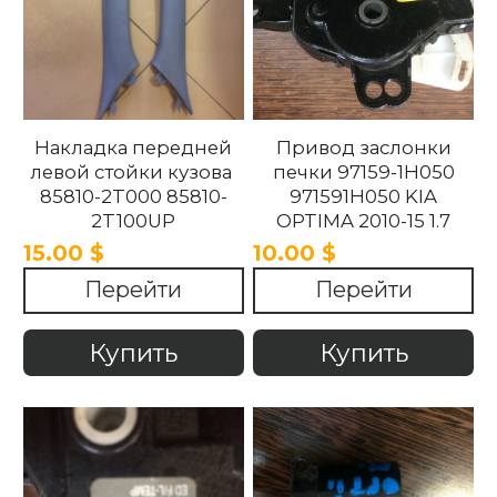
Накладка передней
Привод заслонки
левой стойки кузова
печки 97159-1H050
85810-2T000 85810-
971591H050 KIA
2T100UP
OPTIMA 2010-15 1.7
858102T100UP
15.00 $
10.00 $
858102T000 Kia
Перейти
Перейти
Optima 2010 -2015.
Купить
Купить