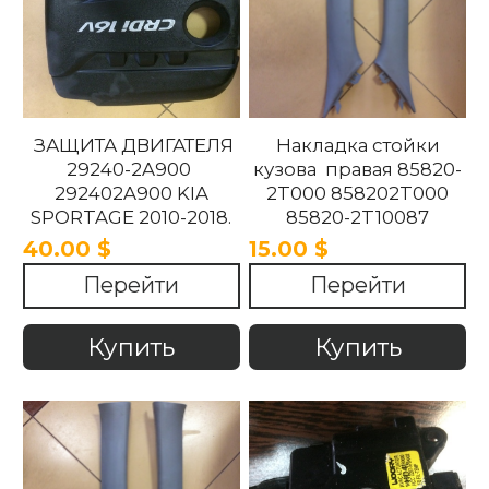
ЗАЩИТА ДВИГАТЕЛЯ
Накладка стойки
29240-2A900
кузова правая 85820-
292402A900 KIA
2T000 858202T000
SPORTAGE 2010-2018.
85820-2T10087
858202T10087 85820-
40.00 $
15.00 $
2T100UP
Перейти
Перейти
858202T100UP Kia
Optima 2010 -2015
Купить
Купить