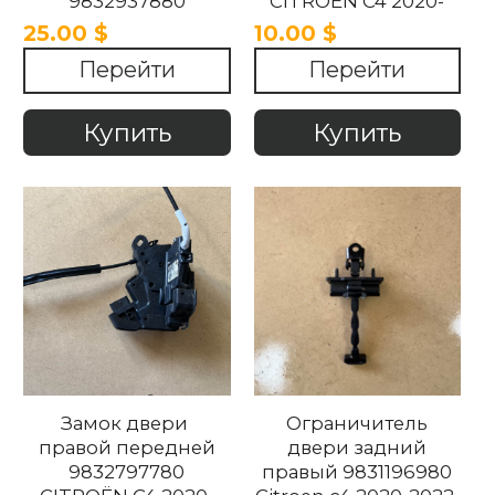
9832937880
CITROËN C4 2020-
CITROËN C4 2020-
2025 .
25.00 $
10.00 $
2025
Перейти
Перейти
Купить
Купить
Замок двери
Ограничитель
правой передней
двери задний
9832797780
правый 9831196980