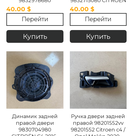
9832978680
9832715080 CITROËN
CITROËN C4 2016-
C4 2016-2024 .
40.00 $
40.00 $
2024
Перейти
Перейти
Купить
Купить
Динамик задней
Ручка двери задней
правой двери
правой 98201552vv
9830704980
98201552 Citroen c4 /