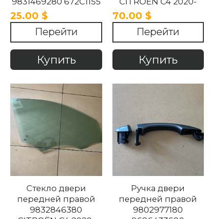
9831469280 672C1155
CITROEN C4 2020-
648011900B Citroen
2025
25.00 $
70.00 $
c4 2021-2025
Перейти
Перейти
Купить
Купить
Стекло двери
Ручка двери
передней правой
передней правой
9832846380
9802977180