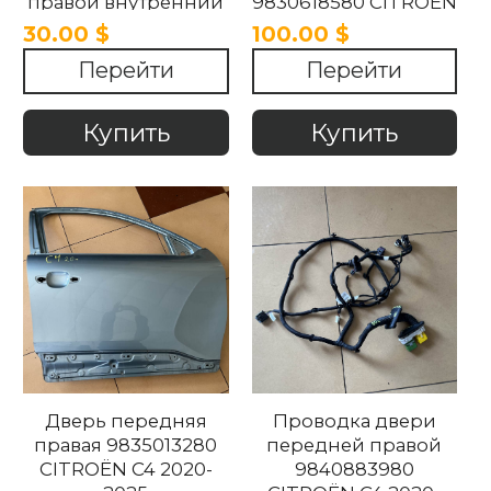
правой внутренний
9830618580 CITROËN
9334H5 CITROËN C4
C4 2020-2025
30.00 $
100.00 $
2020-2025
Перейти
Перейти
Купить
Купить
Дверь передняя
Проводка двери
правая 9835013280
передней правой
CITROËN C4 2020-
9840883980