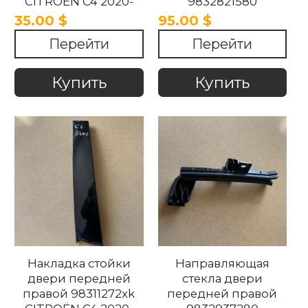
CITROËN C4 2020-
9832821580
2025
9832841580 CITROËN
35.00 $
95.00 $
C4 2020-2025
Перейти
Перейти
Купить
Купить
Накладка стойки
Направляющая
двери передней
стекла двери
правой 98311272xk
передней правой