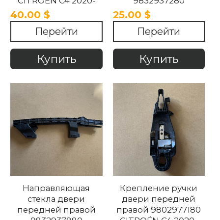
CITROËN C4 2020-
9832937280
2025
CITROËN C4 2020-
40.00 $
25.00 $
2025 .
Перейти
Перейти
Купить
Купить
Направляющая
Крепление ручки
стекла двери
двери передней
передней правой
правой 9802977180