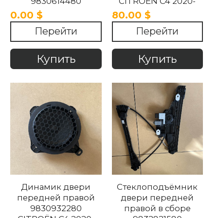
9830614480
CITROËN C4 2020-
9833317680 CITROËN
2025
0.00 $
80.00 $
C4 2020-2025
Перейти
Перейти
Купить
Купить
Динамик двери
Стеклоподъёмник
передней правой
двери передней
9830932280
правой в сборе