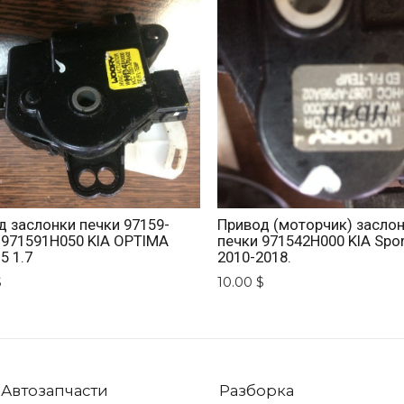
д заслонки печки 97159-
Привод (моторчик) засло
 971591H050 KIA OPTIMA
печки 971542H000 KIA Spo
5 1.7
2010-2018.
$
10.00 $
Автозапчасти
Разборка