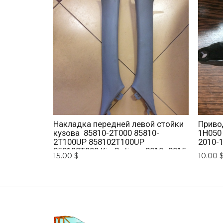
Накладка передней левой стойки
Приво
кузова 85810-2T000 85810-
1H050
2T100UP 858102T100UP
2010-1
858102T000 Kia Optima 2010 -2015.
15.00 $
10.00 