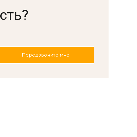
сть?
.