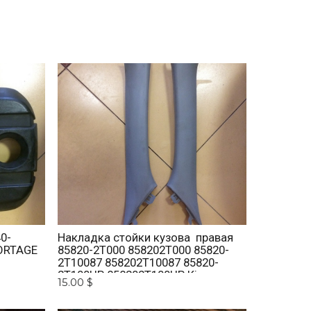
0-
Накладка стойки кузова правая
ORTAGE
85820-2T000 858202T000 85820-
2T10087 858202T10087 85820-
2T100UP 858202T100UP Kia
15.00 $
Optima 2010 -2015