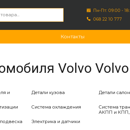
Пн-Пт: 09:00 - 18
068 22 10 777
Контакты
омобиля Volvo Volvo
ля и
Детали кузова
Детали салон
тизации
Система охлаждения
Система тра
АКПП и КПП,
 подвеска
Электрика и датчики