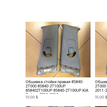
Обшивка стойки правая 85840-
Обшив
2T000 85840-2T100UP
2T000
858402T100UP 85840-2T100UP KIA
2011-
Optima 2011-2018
10.00 $
15.00 