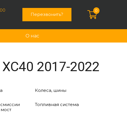
:00
0
Перезвонить?
О нас
 XC40 2017-2022
а
Колеса, шины
нсмиссии
Топливная система
 мост