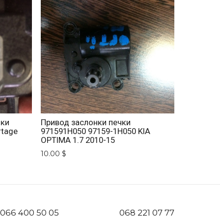
нки
Привод заслонки печки
rtage
971591H050 97159-1H050 KIA
OPTIMA 1.7 2010-15
10.00 $
066 400 50 05
068 221 07 77