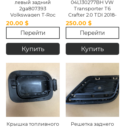
левый задний
04L130277BH VW
2ga807393
Transporter T6
Volkswagen T-Roc
Crafter 2.0 TDI 2018-
2017-2021
2024
20.00 $
250.00 $
Перейти
Перейти
Купить
Купить
Крышка топливного
Решетка заднего