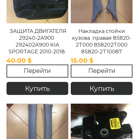
ЗАЩИТА ДВИГАТЕЛЯ
Накладка стойки
29240-2A900
кузова правая 85820-
292402A900 KIA
2T000 858202T000
SPORTAGE 2010-2018.
85820-2T10087
858202T10087 85820-
40.00 $
15.00 $
2T100UP
Перейти
Перейти
858202T100UP Kia
Optima 2010 -2015
Купить
Купить