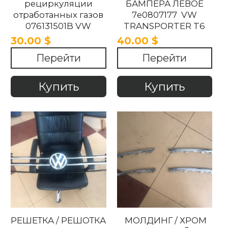
рециркуляции
БАМПЕРА ЛЕВОЕ
отработанных газов
7e0807177 VW
076131501B VW
TRANSPORTER T6
Transporter 2.5tdi
2015-2018
30.00 $
40.00 $
VW Crafter 2006-2018
Перейти
Перейти
Купить
Купить
РЕШЕТКА / РЕШОТКА
МОЛДИНГ / ХРОМ