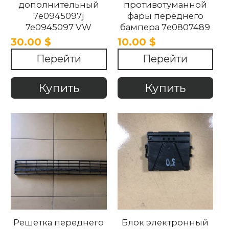
дополнительный
противотуманной
7e0945097j
фары переднего
7e0945097 VW
бампера 7e0807489
TRANSPORTER T5 T6
VW Transporter T5
30.00 $
10.00 $
2016-2020
2010-2015
Перейти
Перейти
Купить
Купить
Решетка переднего
Блок электронный