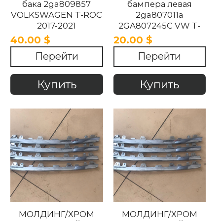
бака 2ga809857
бампера левая
VOLKSWAGEN T-ROC
2ga807011a
2017-2021
2GA807245C VW T-
Roc 2017-2022.
40.00 $
20.00 $
Перейти
Перейти
Купить
Купить
МОЛДИНГ/ХРОМ
МОЛДИНГ/ХРОМ