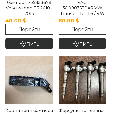
бампера 7e5853678
VAG
Volkswagen T5 2010 -
3Q0907530AR VW
2015
Transporter T6 / VW
Crafter 2016-2024
40.00 $
80.00 $
Перейти
Перейти
Купить
Купить
Кронштейн бампера
Форсунка топливная