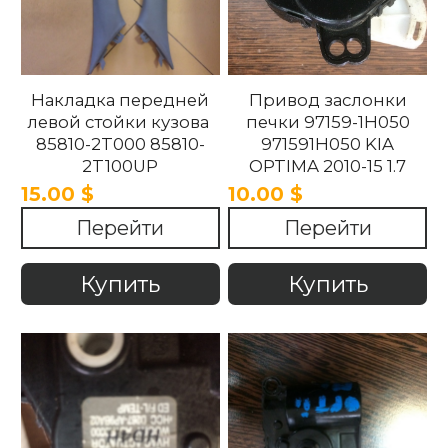
Накладка передней
Привод заслонки
левой стойки кузова
печки 97159-1H050
85810-2T000 85810-
971591H050 KIA
2T100UP
OPTIMA 2010-15 1.7
858102T100UP
15.00 $
10.00 $
858102T000 Kia
Перейти
Перейти
Optima 2010 -2015.
Купить
Купить