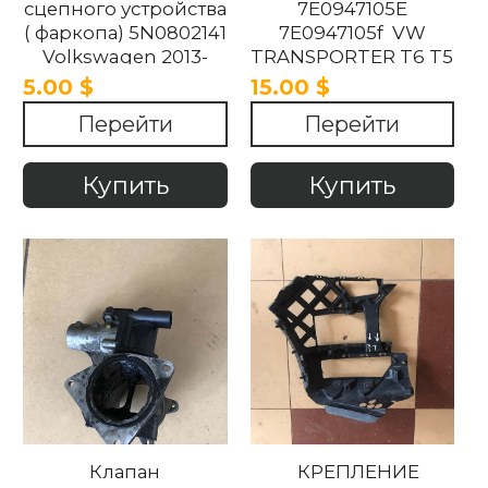
сцепного устройства
7E0947105E
( фаркопа) 5N0802141
7E0947105f VW
Volkswagen 2013-
TRANSPORTER T6 T5
2019
2016-2020
5.00 $
15.00 $
Перейти
Перейти
Купить
Купить
Клапан
КРЕПЛЕНИЕ