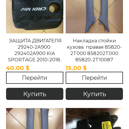
ЗАЩИТА ДВИГАТЕЛЯ
Накладка стойки
29240-2A900
кузова правая 85820-
292402A900 KIA
2T000 858202T000
SPORTAGE 2010-2018.
85820-2T10087
858202T10087 85820-
40.00 $
15.00 $
2T100UP
Перейти
Перейти
858202T100UP Kia
Optima 2010 -2015
Купить
Купить