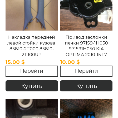
Накладка передней
Привод заслонки
левой стойки кузова
печки 97159-1H050
85810-2T000 85810-
971591H050 KIA
2T100UP
OPTIMA 2010-15 1.7
858102T100UP
15.00 $
10.00 $
858102T000 Kia
Перейти
Перейти
Optima 2010 -2015.
Купить
Купить