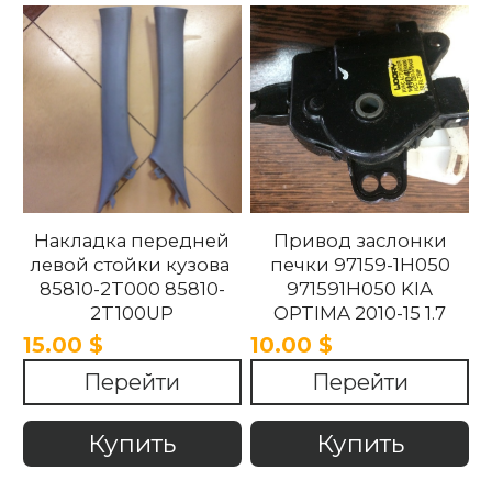
Накладка передней
Привод заслонки
левой стойки кузова
печки 97159-1H050
85810-2T000 85810-
971591H050 KIA
2T100UP
OPTIMA 2010-15 1.7
858102T100UP
15.00 $
10.00 $
858102T000 Kia
Перейти
Перейти
Optima 2010 -2015.
Купить
Купить