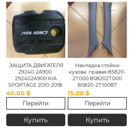
ЗАЩИТА ДВИГАТЕЛЯ
Накладка стойки
29240-2A900
кузова правая 85820-
292402A900 KIA
2T000 858202T000
SPORTAGE 2010-2018.
85820-2T10087
858202T10087 85820-
40.00 $
15.00 $
2T100UP
Перейти
Перейти
858202T100UP Kia
Optima 2010 -2015
Купить
Купить