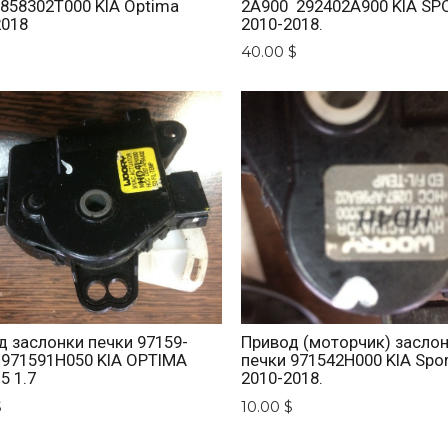
 858302T000 KIA Optima
2A900 292402A900 KIA SP
2018
2010-2018.
$
40.00 $
д заслонки печки 97159-
Привод (моторчик) засло
 971591H050 KIA OPTIMA
печки 971542H000 KIA Spo
5 1.7
2010-2018.
$
10.00 $