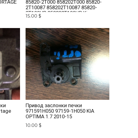
ORTAGE
85820-2T000 858202T000 85820-
2T10087 858202T10087 85820-
2T100UP 858202T100UP Kia
15.00 $
Optima 2010 -2015
нки
Привод заслонки печки
rtage
971591H050 97159-1H050 KIA
OPTIMA 1.7 2010-15
10.00 $