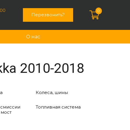
:00
0
Перезвонить?
О нас
ka 2010-2018
а
Колеса, шины
нсмиссии
Топливная система
 мост