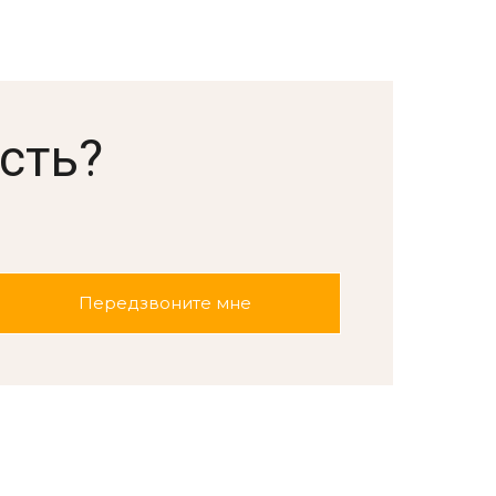
сть?
.