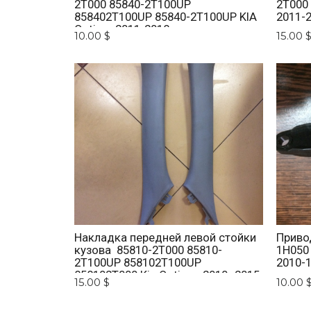
2T000 85840-2T100UP
2T000
858402T100UP 85840-2T100UP KIA
2011-
Optima 2011-2018
10.00 $
15.00 
Накладка передней левой стойки
Приво
кузова 85810-2T000 85810-
1H050
2T100UP 858102T100UP
2010-1
858102T000 Kia Optima 2010 -2015.
15.00 $
10.00 