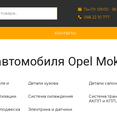
Пн-Пт: 09:00 - 18
068 22 10 777
Контакты
автомобиля Opel Mok
ля и
Детали кузова
Детали салон
тизации
Система охлаждения
Система тра
АКПП и КПП,
 подвеска
Электрика и датчики