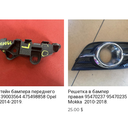
тейн бампера переднего
Решетка в бампер
39003564 475498858 Opel
правая 95470237 95470235
2014-2019.
Mokka 2010-2018.
$
25.00 $