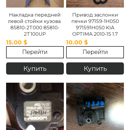
Накладка передней
Привод заслонки
левой стойки кузова
печки 97159-1H050
85810-2T000 85810-
971591H050 KIA
2T100UP
OPTIMA 2010-15 1.7
858102T100UP
15.00 $
10.00 $
858102T000 Kia
Перейти
Перейти
Optima 2010 -2015.
Купить
Купить