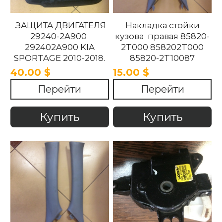
ЗАЩИТА ДВИГАТЕЛЯ
Накладка стойки
29240-2A900
кузова правая 85820-
292402A900 KIA
2T000 858202T000
SPORTAGE 2010-2018.
85820-2T10087
858202T10087 85820-
40.00 $
15.00 $
2T100UP
Перейти
Перейти
858202T100UP Kia
Optima 2010 -2015
Купить
Купить