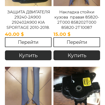
ЗАЩИТА ДВИГАТЕЛЯ
Накладка стойки
29240-2A900
кузова правая 85820-
292402A900 KIA
2T000 858202T000
SPORTAGE 2010-2018.
85820-2T10087
858202T10087 85820-
40.00 $
15.00 $
2T100UP
Перейти
Перейти
858202T100UP Kia
Optima 2010 -2015
Купить
Купить