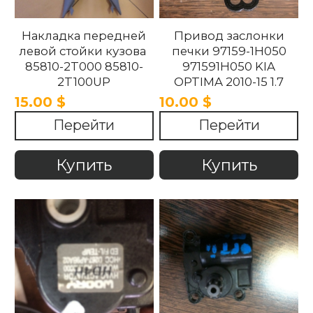
Накладка передней
Привод заслонки
левой стойки кузова
печки 97159-1H050
85810-2T000 85810-
971591H050 KIA
2T100UP
OPTIMA 2010-15 1.7
858102T100UP
15.00 $
10.00 $
858102T000 Kia
Перейти
Перейти
Optima 2010 -2015.
Купить
Купить