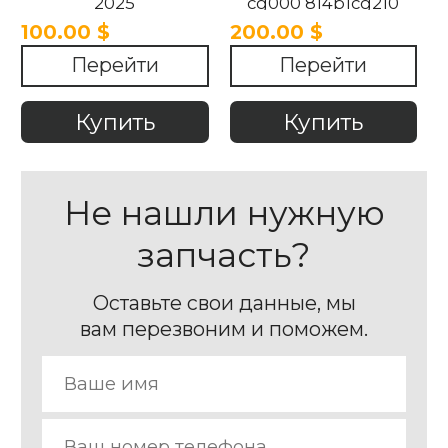
2025
cg000 814b1cg210
83610cg000 Hyundai
100.00 $
200.00 $
Staria 2021-2025
Перейти
Перейти
Купить
Купить
Не нашли нужную
запчасть?
Оставьте свои данные, мы
вам перезвоним и поможем.