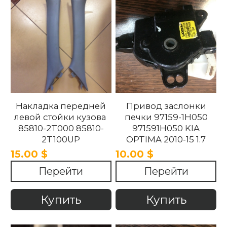
Накладка передней
Привод заслонки
левой стойки кузова
печки 97159-1H050
85810-2T000 85810-
971591H050 KIA
2T100UP
OPTIMA 2010-15 1.7
858102T100UP
15.00 $
10.00 $
858102T000 Kia
Перейти
Перейти
Optima 2010 -2015.
Купить
Купить