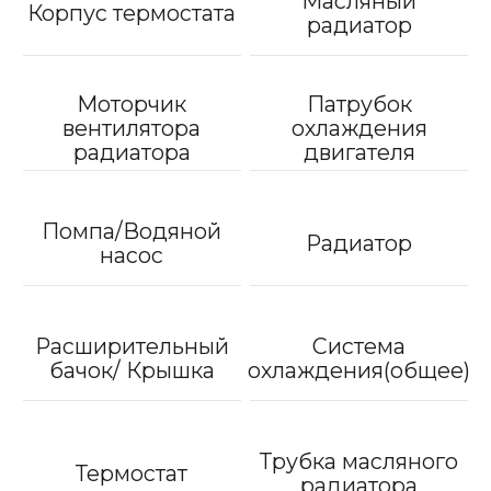
Масляный
Корпус термостата
радиатор
Моторчик
Патрубок
вентилятора
охлаждения
радиатора
двигателя
Помпа/Водяной
Радиатор
насос
Расширительный
Система
бачок/ Крышка
охлаждения(общее)
Трубка масляного
Термостат
радиатора