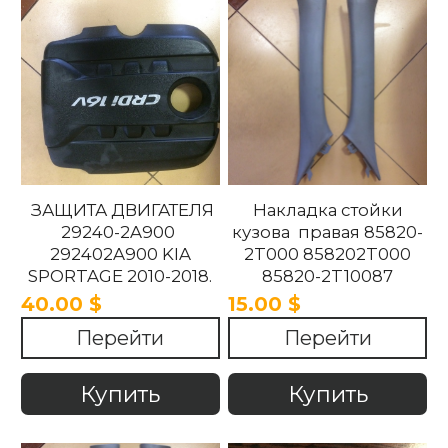
ЗАЩИТА ДВИГАТЕЛЯ
Накладка стойки
29240-2A900
кузова правая 85820-
292402A900 KIA
2T000 858202T000
SPORTAGE 2010-2018.
85820-2T10087
858202T10087 85820-
40.00 $
15.00 $
2T100UP
Перейти
Перейти
858202T100UP Kia
Optima 2010 -2015
Купить
Купить