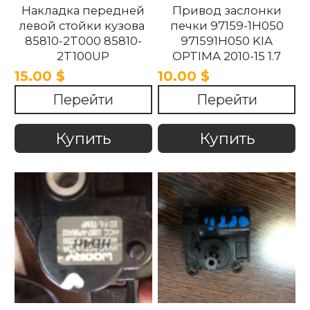
Накладка передней
Привод заслонки
левой стойки кузова
печки 97159-1H050
85810-2T000 85810-
971591H050 KIA
2T100UP
OPTIMA 2010-15 1.7
858102T100UP
15.00 $
10.00 $
858102T000 Kia
Перейти
Перейти
Optima 2010 -2015.
Купить
Купить