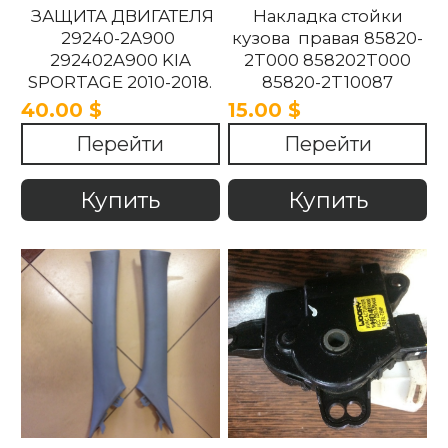
ЗАЩИТА ДВИГАТЕЛЯ
Накладка стойки
29240-2A900
кузова правая 85820-
292402A900 KIA
2T000 858202T000
SPORTAGE 2010-2018.
85820-2T10087
858202T10087 85820-
40.00 $
15.00 $
2T100UP
Перейти
Перейти
858202T100UP Kia
Optima 2010 -2015
Купить
Купить