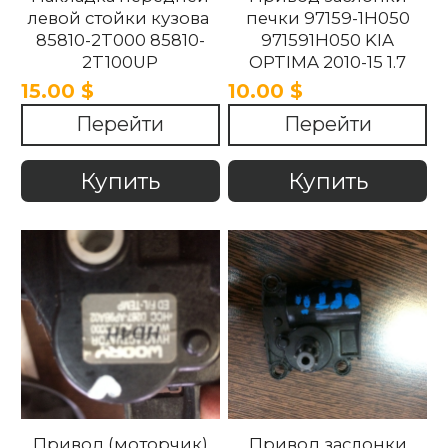
левой стойки кузова
печки 97159-1H050
85810-2T000 85810-
971591H050 KIA
2T100UP
OPTIMA 2010-15 1.7
858102T100UP
15.00 $
10.00 $
858102T000 Kia
Перейти
Перейти
Optima 2010 -2015.
Купить
Купить
Привод (моторчик)
Привод заслонки