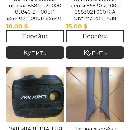
правая 85840-2T000
левая 85830-2T000
85840-2T100UP
858302T000 KIA
858402T100UP 85840-
Optima 2011-2018
2T100UP KIA Optima
10.00 $
15.00 $
2011-2018
Перейти
Перейти
Купить
Купить
ЗАЩИТА ДВИГАТЕЛЯ
Накладка стойки