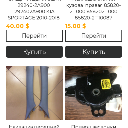
29240-2A900
кузова правая 85820-
292402A900 KIA
2T000 858202T000
SPORTAGE 2010-2018.
85820-2T10087
858202T10087 85820-
40.00 $
15.00 $
2T100UP
Перейти
Перейти
858202T100UP Kia
Optima 2010 -2015
Купить
Купить
Накладка передней
Привод заслонки