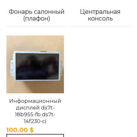
Фонарь салонный
Центральная
(плафон)
консоль
Информационный
дисплей ds7t-
18b955-fb ds7t-
14f230-cj
ds7t18b955fb
100.00 $
ds714f230cj Ford