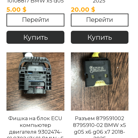
10108817 BMW x5 g05
2025
x6 g06 x7 2018-2025
5.00 $
20.00 $
Перейти
Перейти
Купить
Купить
Фишка на блок ECU
Разъем 879591002
компьютер
8795910-02 BMW x5
двигателя 9302474-
g05 x6 g06 x7 2018-