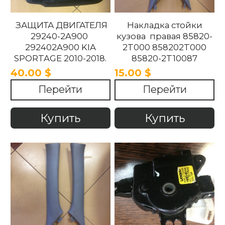
ЗАЩИТА ДВИГАТЕЛЯ
Накладка стойки
29240-2A900
кузова правая 85820-
292402A900 KIA
2T000 858202T000
SPORTAGE 2010-2018.
85820-2T10087
858202T10087 85820-
40.00 $
15.00 $
2T100UP
Перейти
Перейти
858202T100UP Kia
Optima 2010 -2015
Купить
Купить