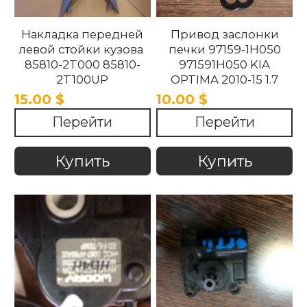
Накладка передней
Привод заслонки
левой стойки кузова
печки 97159-1H050
85810-2T000 85810-
971591H050 KIA
2T100UP
OPTIMA 2010-15 1.7
858102T100UP
15.00 $
10.00 $
858102T000 Kia
Перейти
Перейти
Optima 2010 -2015.
Купить
Купить