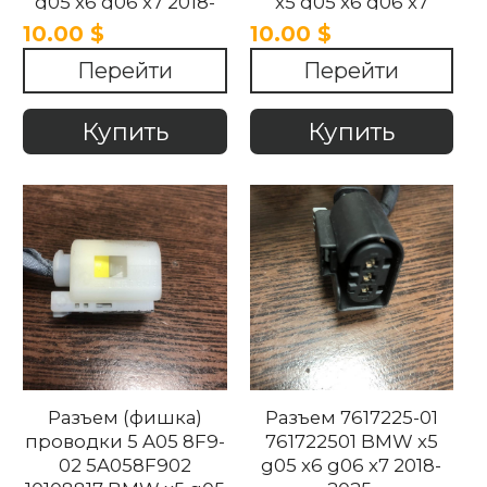
g05 x6 g06 x7 2018-
x5 g05 x6 g06 x7
2025
2018-2025
10.00 $
10.00 $
Перейти
Перейти
Купить
Купить
Разъем (фишка)
Разъем 7617225-01
проводки 5 A05 8F9-
761722501 BMW x5
02 5A058F902
g05 x6 g06 x7 2018-