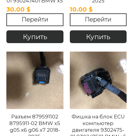
01 930247401 BMW x5
2025
g05 x6 g06 x7 2018-
30.00 $
10.00 $
2025
Перейти
Перейти
Купить
Купить
Разъем 879591102
Фишка на блок ECU
8795911-02 BMW x5
компьютер
g05 x6 g06 x7 2018-
двигателя 9302475-