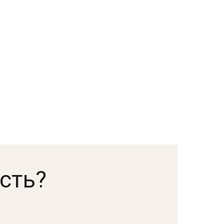
сть?
.