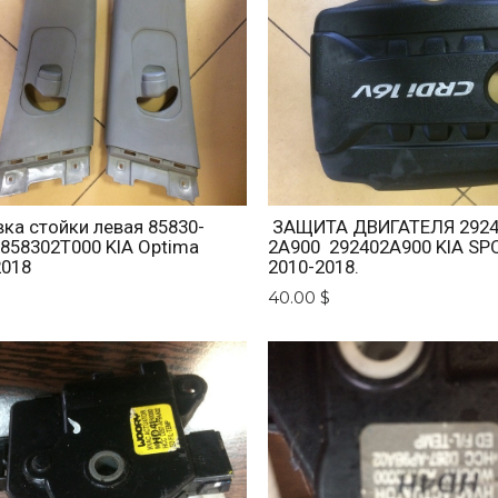
ка стойки левая 85830-
ЗАЩИТА ДВИГАТЕЛЯ 2924
 858302T000 KIA Optima
2A900 292402A900 KIA SP
2018
2010-2018.
$
40.00 $