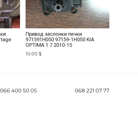
нки
Привод заслонки печки
rtage
971591H050 97159-1H050 KIA
OPTIMA 1.7 2010-15
10.00 $
066 400 50 05
068 221 07 77