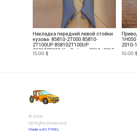
Накладка передней левой стойки
Приво
кузова 85810-2T000 85810-
1H050
2T100UP 858102T100UP
2010-1
858102T000 Kia Optima 2010 -2015.
15.00 $
10.00 
© 2026
All Rights Reserved.
Made with FYKEL