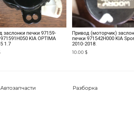
д заслонки печки 97159-
Привод (моторчик) засло
 971591H050 KIA OPTIMA
печки 971542H000 KIA Spo
5 1.7
2010-2018.
$
10.00 $
Автозапчасти
Разборка