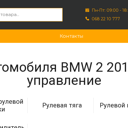
Пн-Пт: 09:00 - 18
068 22 10 777
Контакты
томобиля BMW 2 201
управление
рулевой
Рулевая тяга
Рулевой
ки
илитель