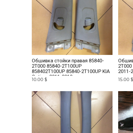
Обшивка стойки правая 85840-
Обшив
2T000 85840-2T100UP
2T000
858402T100UP 85840-2T100UP KIA
2011-
Optima 2011-2018
10.00 $
15.00 