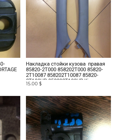
0-
Накладка стойки кузова правая
ORTAGE
85820-2T000 858202T000 85820-
2T10087 858202T10087 85820-
2T100UP 858202T100UP Kia
15.00 $
Optima 2010 -2015