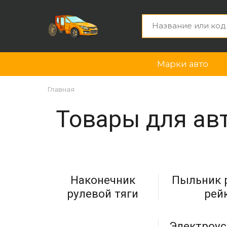
Марки авто
Главная
Товары для ав
Наконечник
Пыльник 
рулевой тяги
рей
Электроус