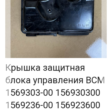
Крышка защитная
блока управления BCM
1569303-00 156930300
1569236-00 156923600