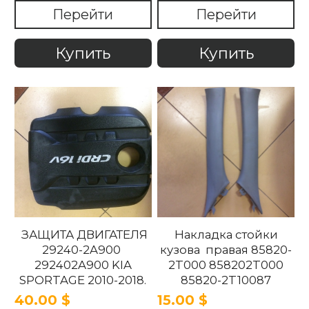
2011-2018
Перейти
Перейти
Купить
Купить
ЗАЩИТА ДВИГАТЕЛЯ
Накладка стойки
29240-2A900
кузова правая 85820-
292402A900 KIA
2T000 858202T000
SPORTAGE 2010-2018.
85820-2T10087
858202T10087 85820-
40.00 $
15.00 $