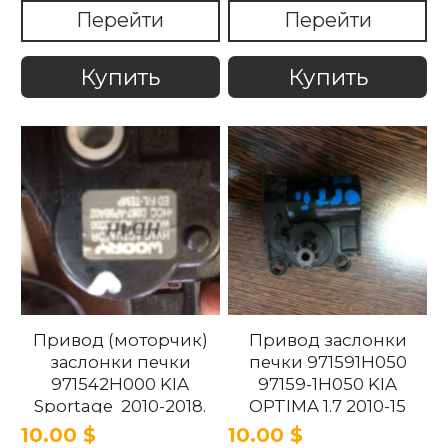
858102T000 Kia
Перейти
Перейти
Optima 2010 -2015.
Купить
Купить
Привод (моторчик)
Привод заслонки
заслонки печки
печки 971591H050
971542H000 KIA
97159-1H050 KIA
Sportage 2010-2018.
OPTIMA 1.7 2010-15
10.00 $
10.00 $