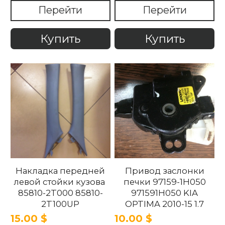
2T100UP
Перейти
Перейти
858202T100UP Kia
Optima 2010 -2015
Купить
Купить
Накладка передней
Привод заслонки
левой стойки кузова
печки 97159-1H050
85810-2T000 85810-
971591H050 KIA
2T100UP
OPTIMA 2010-15 1.7
858102T100UP
15.00 $
10.00 $