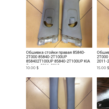
Обшивка стойки правая 85840-
Обшив
2T000 85840-2T100UP
2T000
858402T100UP 85840-2T100UP KIA
2011-
Optima 2011-2018
10.00 $
15.00 