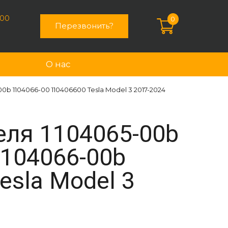
:00
0
Перезвонить?
О нас
b 1104066-00 110406600 Tesla Model 3 2017-2024
еля 1104065-00b
1104066-00b
esla Model 3