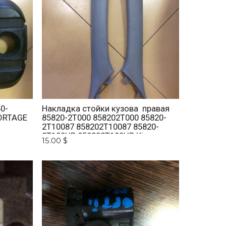
0-
Накладка стойки кузова правая
ORTAGE
85820-2T000 858202T000 85820-
2T10087 858202T10087 85820-
2T100UP 858202T100UP Kia
15.00 $
Optima 2010 -2015