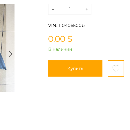
-
+
VIN: 110406500b
0.00 $
В наличии
Купить