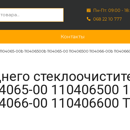
Пн-Пт: 09:00 - 18
068 22 10 777
Контакты
04065-00b 110406500b 1104065-00 110406500 1104066-00b 110406600
него стеклоочистит
4065-00 110406500 
4066-00 110406600 T