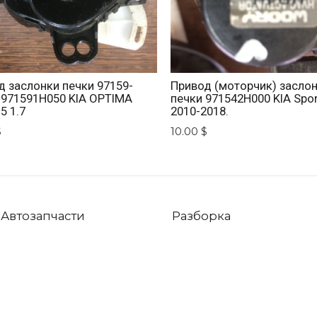
д заслонки печки 97159-
Привод (моторчик) засло
 971591H050 KIA OPTIMA
печки 971542H000 KIA Spo
5 1.7
2010-2018.
$
10.00 $
Автозапчасти
Разборка