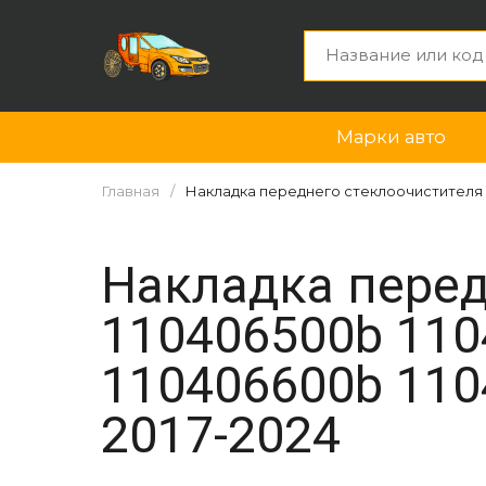
Марки авто
Главная
Накладка переднего стеклоочистителя 11
Накладка перед
110406500b 110
110406600b 110
2017-2024