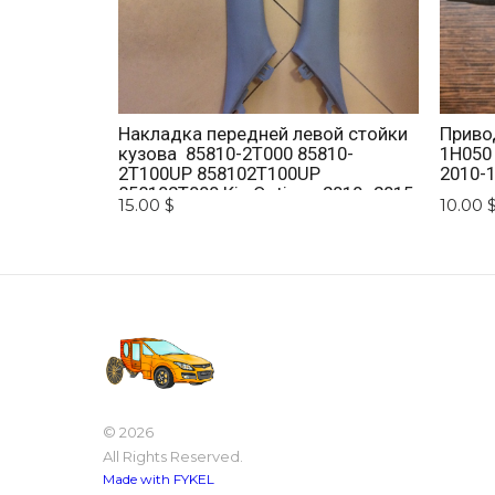
Накладка передней левой стойки
Приво
кузова 85810-2T000 85810-
1H050
2T100UP 858102T100UP
2010-1
858102T000 Kia Optima 2010 -2015.
15.00 $
10.00 
© 2026
All Rights Reserved.
Made with FYKEL