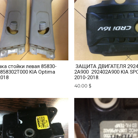
ка стойки левая 85830-
ЗАЩИТА ДВИГАТЕЛЯ 2924
 858302T000 KIA Optima
2A900 292402A900 KIA SP
2018
2010-2018.
$
40.00 $