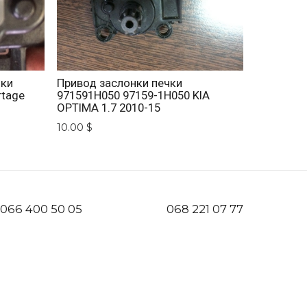
нки
Привод заслонки печки
rtage
971591H050 97159-1H050 KIA
OPTIMA 1.7 2010-15
10.00 $
066 400 50 05
068 221 07 77