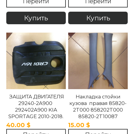
Перейти
Перейти
Купить
Купить
ЗАЩИТА ДВИГАТЕЛЯ
Накладка стойки
29240-2A900
кузова правая 85820-
292402A900 KIA
2T000 858202T000
SPORTAGE 2010-2018.
85820-2T10087
858202T10087 85820-
40.00 $
15.00 $
2T100UP