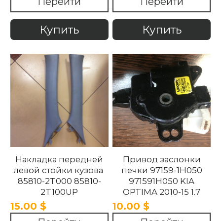
Перейти
Перейти
858202T100UP Kia
Optima 2010 -2015
Купить
Купить
Накладка передней
Привод заслонки
левой стойки кузова
печки 97159-1H050
85810-2T000 85810-
971591H050 KIA
2T100UP
OPTIMA 2010-15 1.7
858102T100UP
15.00 $
10.00 $
858102T000 Kia