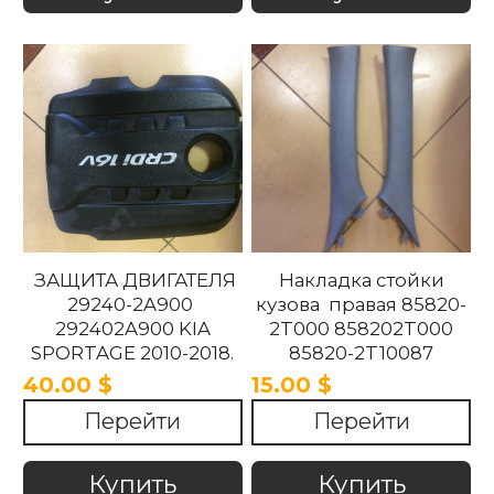
ЗАЩИТА ДВИГАТЕЛЯ
Накладка стойки
29240-2A900
кузова правая 85820-
292402A900 KIA
2T000 858202T000
SPORTAGE 2010-2018.
85820-2T10087
858202T10087 85820-
40.00 $
15.00 $
2T100UP
Перейти
Перейти
858202T100UP Kia
Optima 2010 -2015
Купить
Купить