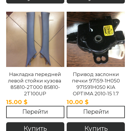
Накладка передней
Привод заслонки
левой стойки кузова
печки 97159-1H050
85810-2T000 85810-
971591H050 KIA
2T100UP
OPTIMA 2010-15 1.7
858102T100UP
15.00 $
10.00 $
858102T000 Kia
Перейти
Перейти
Optima 2010 -2015.
Купить
Купить