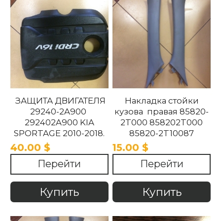
ЗАЩИТА ДВИГАТЕЛЯ
Накладка стойки
29240-2A900
кузова правая 85820-
292402A900 KIA
2T000 858202T000
SPORTAGE 2010-2018.
85820-2T10087
858202T10087 85820-
40.00 $
15.00 $
2T100UP
Перейти
Перейти
858202T100UP Kia
Optima 2010 -2015
Купить
Купить