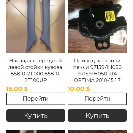
Накладка передней
Привод заслонки
левой стойки кузова
печки 97159-1H050
85810-2T000 85810-
971591H050 KIA
2T100UP
OPTIMA 2010-15 1.7
858102T100UP
15.00 $
10.00 $
858102T000 Kia
Перейти
Перейти
Optima 2010 -2015.
Купить
Купить