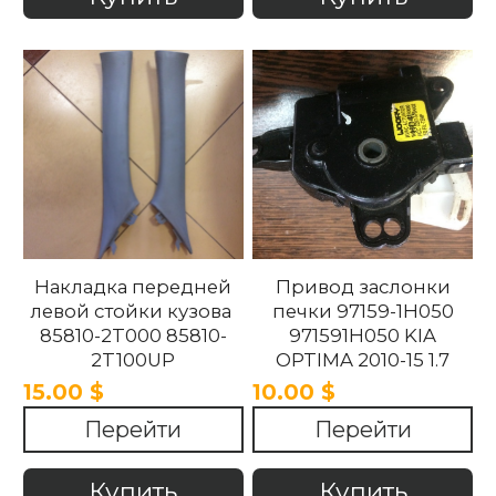
Накладка передней
Привод заслонки
левой стойки кузова
печки 97159-1H050
85810-2T000 85810-
971591H050 KIA
2T100UP
OPTIMA 2010-15 1.7
858102T100UP
15.00 $
10.00 $
858102T000 Kia
Перейти
Перейти
Optima 2010 -2015.
Купить
Купить