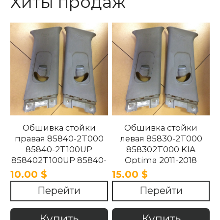
Хиты продаж
Обшивка стойки
Обшивка стойки
правая 85840-2T000
левая 85830-2T000
85840-2T100UP
858302T000 KIA
858402T100UP 85840-
Optima 2011-2018
2T100UP KIA Optima
10.00 $
15.00 $
2011-2018
Перейти
Перейти
Купить
Купить