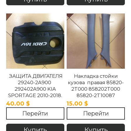
ЗАЩИТА ДВИГАТЕЛЯ
Накладка стойки
29240-2A900
кузова правая 85820-
292402A900 KIA
2T000 858202T000
SPORTAGE 2010-2018.
85820-2T10087
858202T10087 85820-
40.00 $
15.00 $
2T100UP
Перейти
Перейти
858202T100UP Kia
Optima 2010 -2015
Купить
Купить