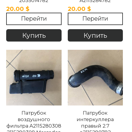
2035014782
A2115284782
MERCEDES R-CLASS
2115284782
20.00 $
20.00 $
W203 2002-2009
MERCEDES R-CLASS
Перейти
Перейти
W211 2002-2009
Купить
Купить
Патрубок
Патрубок
воздушного
интеркуллера
фильтра A2115280308
правый 2.7