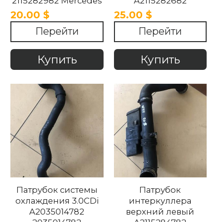
2115282982 Mercedes
A2115282682
W11 2002-2009
Mercedes W11 2002-
20.00 $
25.00 $
2009
Перейти
Перейти
Купить
Купить
Патрубок системы
Патрубок
охлаждения 3.0CDi
интеркуллера
A2035014782
верхний левый