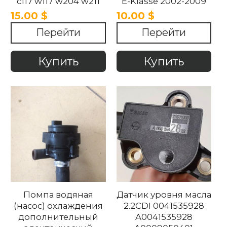
c117 w117 w204 w211
E-Klasse 2002-2009
w212 2007-2016
15.00 $
10.00 $
Перейти
Перейти
Купить
Купить
Помпа водяная
Датчик уровня масла
(насос) охлаждения
2.2CDI 0041535928
дополнительный
A0041535928