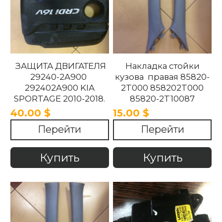
ЗАЩИТА ДВИГАТЕЛЯ
Накладка стойки
29240-2A900
кузова правая 85820-
292402A900 KIA
2T000 858202T000
SPORTAGE 2010-2018.
85820-2T10087
858202T10087 85820-
40.00 $
15.00 $
2T100UP
Перейти
Перейти
858202T100UP Kia
Optima 2010 -2015
Купить
Купить