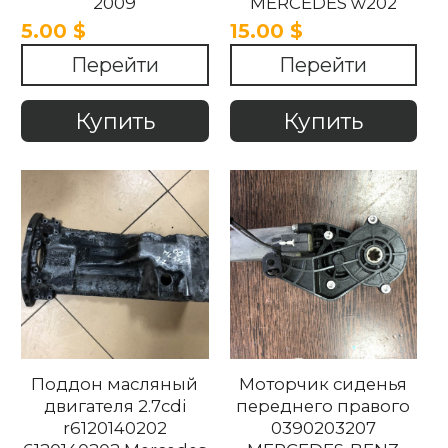
2009
MERCEDES w202
1998-2003
5.00 $
15.00 $
Перейти
Перейти
Купить
Купить
Поддон масляный
Моторчик сиденья
двигателя 2.7cdi
переднего правого
r6120140202
0390203207