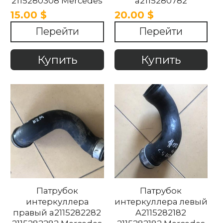
2115280308 Mercedes
a2115280782
W211 2002-2009
21152820782
15.00 $
20.00 $
Mercedes W211 2002-
Перейти
Перейти
2009
Купить
Купить
Патрубок
Патрубок
интеркуллера
интеркуллера левый
правый a2115282282
A2115282182