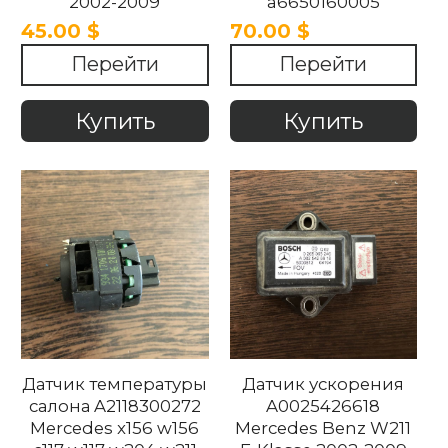
2002-2009
a6650160005
Mercedes W210 W211
45.00 $
70.00 $
2.7 CDI 1995-2009
Перейти
Перейти
Купить
Купить
Датчик температуры
Датчик ускорения
салона A2118300272
A0025426618
Mercedes x156 w156
Mercedes Benz W211