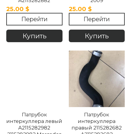
A2115282882
2009
2115282882 Mercedes
25.00 $
25.00 $
W211 2002-2009
Перейти
Перейти
Купить
Купить
Патрубок
Патрубок
интеркуллера левый
интеркуллера
A2115282982
правый 2115282682