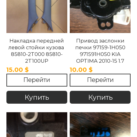
Накладка передней
Привод заслонки
левой стойки кузова
печки 97159-1H050
85810-2T000 85810-
971591H050 KIA
2T100UP
OPTIMA 2010-15 1.7
858102T100UP
15.00 $
10.00 $
858102T000 Kia
Перейти
Перейти
Optima 2010 -2015.
Купить
Купить