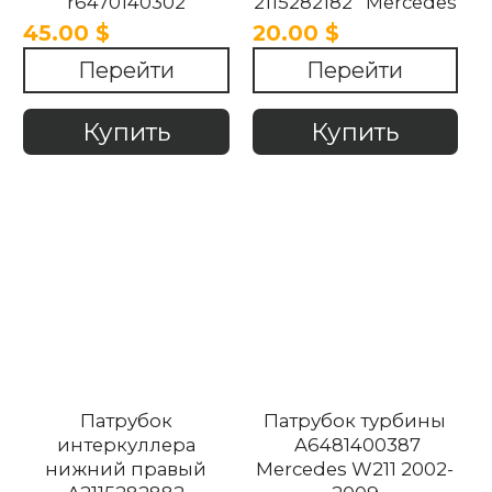
r6470140302
2115282182 Mercedes
Mercedes W211 2002-
W211 2002-2009
45.00 $
20.00 $
2009
Перейти
Перейти
Купить
Купить
Патрубок
Патрубок турбины
интеркуллера
A6481400387
нижний правый
Mercedes W211 2002-